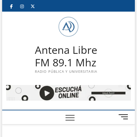
Saltar
Facebook
Instagram
Twitter
LinkedIn
En
al
contenido
vivo
Antena Libre
FM 89.1 Mhz
RADIO PÚBLICA Y UNIVERSITARIA
B
o
t
ó