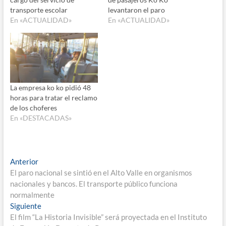
transporte escolar
levantaron el paro
En «ACTUALIDAD»
En «ACTUALIDAD»
La empresa ko ko pidió 48
horas para tratar el reclamo
de los choferes
En «DESTACADAS»
Navegación
Entrada
Anterior
anterior:
El paro nacional se sintió en el Alto Valle en organismos
de
nacionales y bancos. El transporte público funciona
entradas
normalmente
Entrada
Siguiente
siguiente:
El film “La Historia Invisible” será proyectada en el Instituto