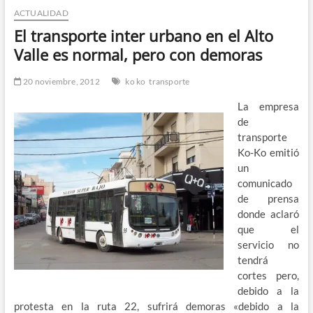
ACTUALIDAD
n
d
El transporte inter urbano en el Alto
e
Valle es normal, pero con demoras
m
e
20 noviembre, 2012
ko ko
transporte
n
La empresa
ú
de
transporte
Ko-Ko emitió
un
comunicado
de prensa
donde aclaró
que el
servicio no
tendrá
cortes pero,
debido a la
protesta en la ruta 22, sufrirá demoras «debido a la