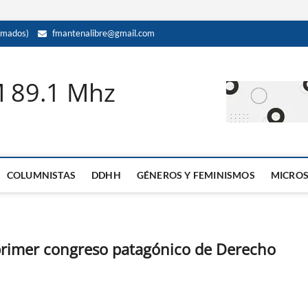
amados)
fmantenalibre@gmail.com
M 89.1 Mhz
COLUMNISTAS
DDHH
GÉNEROS Y FEMINISMOS
MICRO
primer congreso patagónico de Derecho