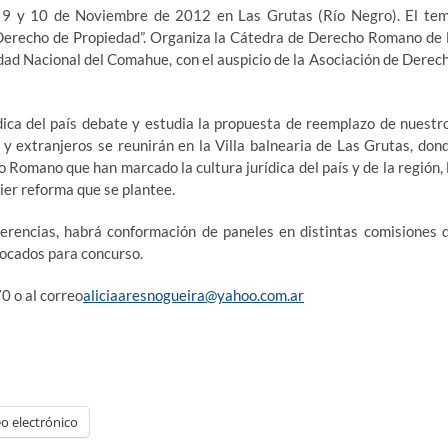
as 9 y 10 de Noviembre de 2012 en Las Grutas (Río Negro). El te
Derecho de Propiedad”. Organiza la Cátedra de Derecho Romano de 
dad Nacional del Comahue, con el auspicio de la Asociación de Derec
ica del país debate y estudia la propuesta de reemplazo de nuestr
 y extranjeros se reunirán en la Villa balnearia de Las Grutas, don
o Romano que han marcado la cultura jurídica del país y de la región, 
ier reforma que se plantee.
erencias, habrá conformación de paneles en distintas comisiones 
vocados para concurso.
 o al correo
aliciaaresnogueira@yahoo.com.ar
o electrónico