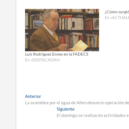
¿Cómo surgió 
En «ACTUAL
Luis Rodriguez Ennes en la FADECS
En «DESTACADAS»
Navegación
Entrada
Anterior
anterior:
La asamblea por el agua de Allen denuncio operación de
de
Entrada
Siguiente
entradas
siguiente:
El domingo se realizarán actividades e