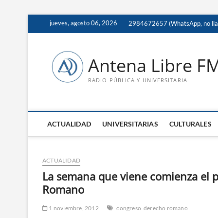
Saltar
jueves, agosto 06, 2026
2984672657 (WhatsApp, no ll
al
contenido
Antena Libre F
RADIO PÚBLICA Y UNIVERSITARIA
ACTUALIDAD
UNIVERSITARIAS
CULTURALES
ACTUALIDAD
La semana que viene comienza el 
Romano
1 noviembre, 2012
congreso
derecho romano