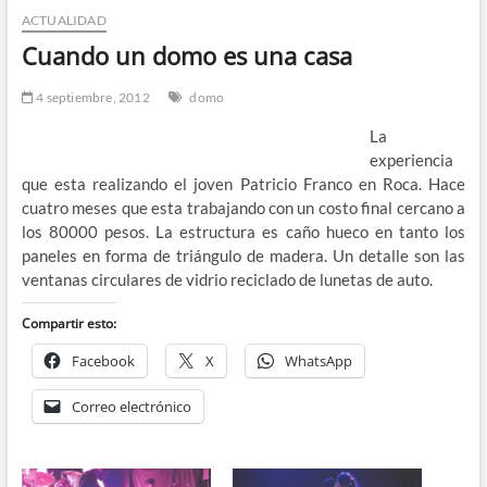
ACTUALIDAD
n
d
Cuando un domo es una casa
e
m
4 septiembre, 2012
domo
e
La
n
experiencia
ú
que esta realizando el joven Patricio Franco en Roca. Hace
cuatro meses que esta trabajando con un costo final cercano a
los 80000 pesos. La estructura es caño hueco en tanto los
paneles en forma de triángulo de madera. Un detalle son las
ventanas circulares de vidrio reciclado de lunetas de auto.
Compartir esto:
Facebook
X
WhatsApp
Correo electrónico