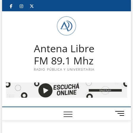
Saltar
Facebook
Instagram
Twitter
LinkedIn
En
al
contenido
vivo
Antena Libre
FM 89.1 Mhz
RADIO PÚBLICA Y UNIVERSITARIA
B
o
t
ó