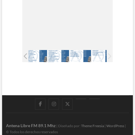
Facebook
Instagram
Twitter
LinkedIn
En
vivo
Antena Libre FM 89.1 Mhz
| Diseñado por:
Theme Freesia
|
WordPress
|
© Todos los derechos reservados