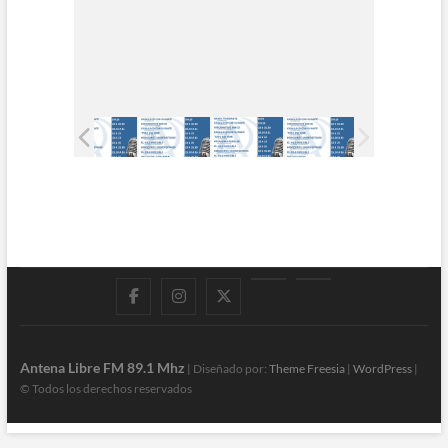
Facebook
Instagram
Twitter
LinkedIn
En
vivo
Antena Libre FM 89.1 Mhz
| Diseñado por:
Theme Freesia
|
WordPress
|
© Todos los derechos reservados