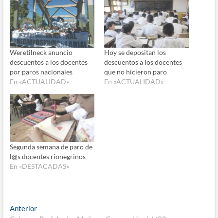
Weretilneck anuncio
Hoy se depositan los
descuentos a los docentes
descuentos a los docentes
por paros nacionales
que no hicieron paro
En «ACTUALIDAD»
En «ACTUALIDAD»
Segunda semana de paro de
l@s docentes rionegrinos
En «DESTACADAS»
Navegación
Entrada
Anterior