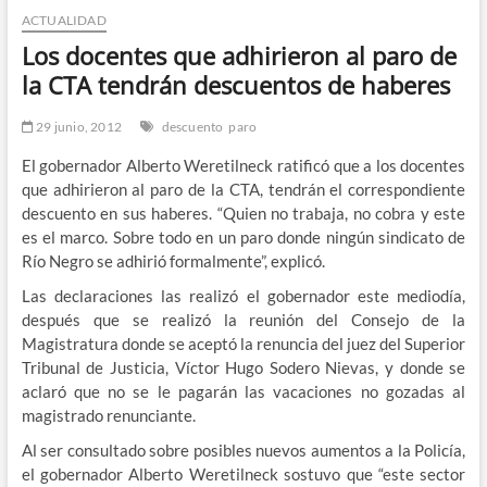
ACTUALIDAD
n
d
Los docentes que adhirieron al paro de
e
la CTA tendrán descuentos de haberes
m
e
29 junio, 2012
descuento
paro
n
El gobernador Alberto Weretilneck ratificó que a los docentes
ú
que adhirieron al paro de la CTA, tendrán el correspondiente
descuento en sus haberes. “Quien no trabaja, no cobra y este
es el marco. Sobre todo en un paro donde ningún sindicato de
Río Negro se adhirió formalmente”, explicó.
Las declaraciones las realizó el gobernador este mediodía,
después que se realizó la reunión del Consejo de la
Magistratura donde se aceptó la renuncia del juez del Superior
Tribunal de Justicia, Víctor Hugo Sodero Nievas, y donde se
aclaró que no se le pagarán las vacaciones no gozadas al
magistrado renunciante.
Al ser consultado sobre posibles nuevos aumentos a la Policía,
el gobernador Alberto Weretilneck sostuvo que “este sector