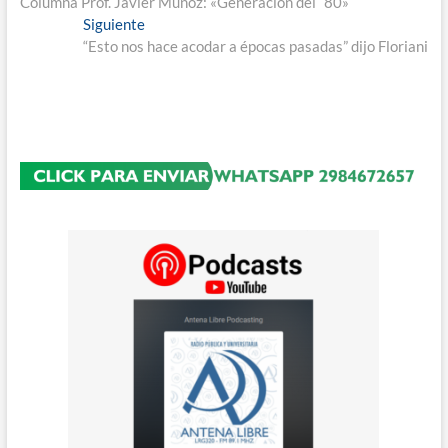
anterior:
Columna Prof. Javier Muñoz: «Generación del ´80»
de
Entrada
Siguiente
entradas
siguiente:
“Esto nos hace acodar a épocas pasadas” dijo Floriani