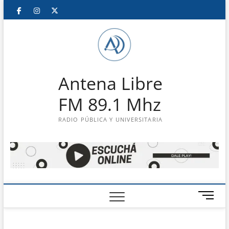
Saltar
Facebook
Instagram
Twitter
LinkedIn
En
al
contenido
vivo
Antena Libre
FM 89.1 Mhz
RADIO PÚBLICA Y UNIVERSITARIA
B
o
t
ó