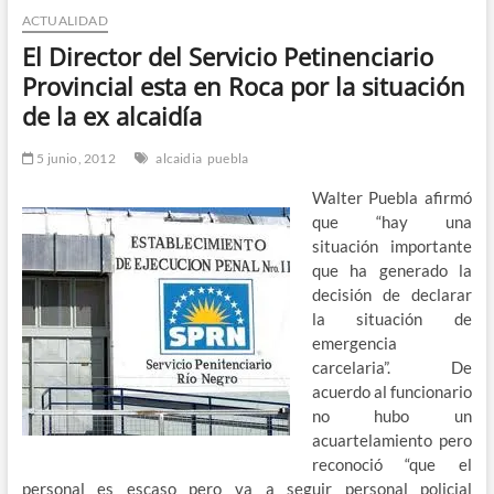
ACTUALIDAD
n
d
El Director del Servicio Petinenciario
e
Provincial esta en Roca por la situación
m
de la ex alcaidía
e
n
5 junio, 2012
alcaidia
puebla
ú
Walter Puebla afirmó
que “hay una
situación importante
que ha generado la
decisión de declarar
la situación de
emergencia
carcelaria”. De
acuerdo al funcionario
no hubo un
acuartelamiento pero
reconoció “que el
personal es escaso pero va a seguir personal policial