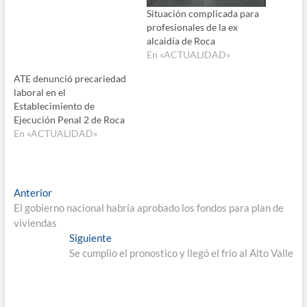
Situación complicada para
profesionales de la ex
alcaidía de Roca
En «ACTUALIDAD»
ATE denunció precariedad
laboral en el
Establecimiento de
Ejecución Penal 2 de Roca
En «ACTUALIDAD»
Navegación
Entrada
Anterior
anterior:
El gobierno nacional habría aprobado los fondos para plan de
de
viviendas
entradas
Entrada
Siguiente
siguiente:
Se cumplio el pronostico y llegó el frio al Alto Valle