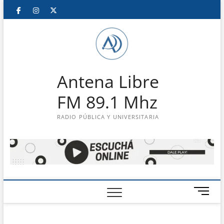
Saltar
Facebook
Instagram
Twitter
LinkedIn
En
al
contenido
vivo
Antena Libre
FM 89.1 Mhz
RADIO PÚBLICA Y UNIVERSITARIA
B
o
t
ó