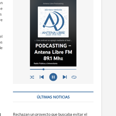
n
án
ú
se
es
re
el
as
de
ÚLTIMAS NOTICIAS
Rechazan un proyecto que buscaba evitar el