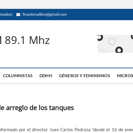
amados)
fmantenalibre@gmail.com
M 89.1 Mhz
COLUMNISTAS
DDHH
GÉNEROS Y FEMINISMOS
MICRO
e arreglo de los tanques
nformado por el director Juan Carlos Pedroza “desde el 16 de ene