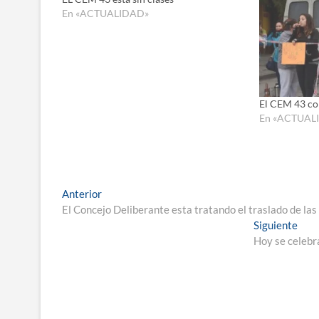
En «ACTUALIDAD»
El CEM 43 con
En «ACTUAL
Navegación
Entrada
Anterior
anterior:
El Concejo Deliberante esta tratando el traslado de las
de
Entr
Siguiente
entradas
sigu
Hoy se celebr