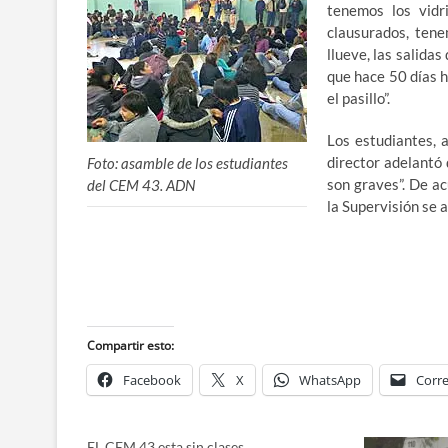
tenemos los vidr
clausurados, tene
llueve, las salid
que hace 50 días h
el pasillo”.
Los estudiantes, 
director adelantó 
Foto: asamble de los estudiantes
son graves”. De a
del CEM 43. ADN
la Supervisión se 
Compartir esto:
Facebook
X
WhatsApp
Corre
EL CEM 43 esta sin clases