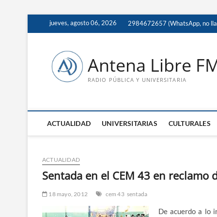
Saltar
jueves, agosto 06, 2026
2984672657 (WhatsApp, no ll
al
contenido
Antena Libre F
RADIO PÚBLICA Y UNIVERSITARIA
ACTUALIDAD
UNIVERSITARIAS
CULTURALES
ACTUALIDAD
Sentada en el CEM 43 en reclamo d
18 mayo, 2012
cem 43
sentada
De acuerdo a lo i