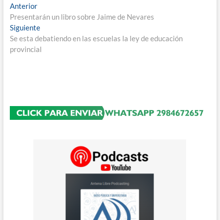
Navegación
Entrada
Anterior
anterior:
Presentarán un libro sobre Jaime de Nevares
de
Entrada
Siguiente
entradas
siguiente:
Se esta debatiendo en las escuelas la ley de educación
provincial