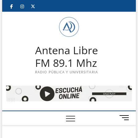
Saltar
Facebook
Instagram
Twitter
LinkedIn
En
al
contenido
vivo
Antena Libre
FM 89.1 Mhz
RADIO PÚBLICA Y UNIVERSITARIA
B
o
t
ó