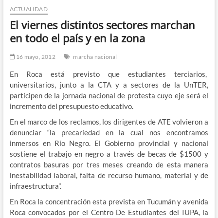
ACTUALIDAD
n
d
El viernes distintos sectores marchan
e
en todo el país y en la zona
m
e
16 mayo, 2012
marcha nacional
n
En Roca está previsto que estudiantes terciarios,
ú
universitarios, junto a la CTA y a sectores de la UnTER,
participen de la jornada nacional de protesta cuyo eje será el
incremento del presupuesto educativo.
En el marco de los reclamos, los dirigentes de ATE volvieron a
denunciar “la precariedad en la cual nos encontramos
inmersos en Río Negro. El Gobierno provincial y nacional
sostiene el trabajo en negro a través de becas de $1500 y
contratos basuras por tres meses creando de esta manera
inestabilidad laboral, falta de recurso humano, material y de
infraestructura”.
En Roca la concentración esta prevista en Tucumán y avenida
Roca convocados por el Centro De Estudiantes del IUPA, la