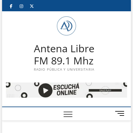
Saltar
Facebook
Instagram
Twitter
LinkedIn
En
al
contenido
vivo
Antena Libre
FM 89.1 Mhz
RADIO PÚBLICA Y UNIVERSITARIA
B
o
t
ó