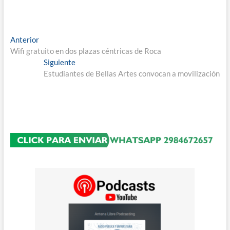
Navegación
Entrada
Anterior
anterior:
Wifi gratuito en dos plazas céntricas de Roca
de
Entrada
Siguiente
entradas
siguiente:
Estudiantes de Bellas Artes convocan a movilización