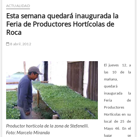
ACTUALIDAD
n
d
Esta semana quedará inaugurada la
e
Feria de Productores Hortícolas de
m
Roca
e
n
8 abril, 2012
ú
El jueves 12, a
las 10 de la
mañana,
quedará
inaugurada la
Feria de
Productores
Hortícolas en su
local de 25 de
Productor hortícola de la zona de Stefenelli.
Mayo 46.
En el
Foto: Marcelo Miranda
lugar se