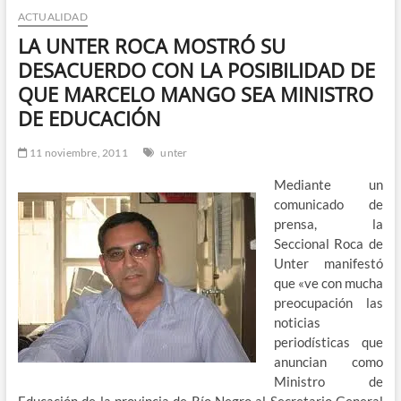
ACTUALIDAD
n
d
LA UNTER ROCA MOSTRÓ SU
e
DESACUERDO CON LA POSIBILIDAD DE
m
QUE MARCELO MANGO SEA MINISTRO
e
DE EDUCACIÓN
n
ú
11 noviembre, 2011
unter
Mediante un
comunicado de
prensa, la
Seccional Roca de
Unter manifestó
que «ve con mucha
preocupación las
noticias
periodísticas que
anuncian como
Ministro de