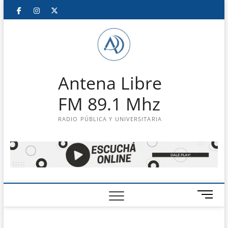
Saltar
Facebook
Instagram
Twitter
LinkedIn
En
al
contenido
vivo
Antena Libre
FM 89.1 Mhz
RADIO PÚBLICA Y UNIVERSITARIA
B
o
t
ó