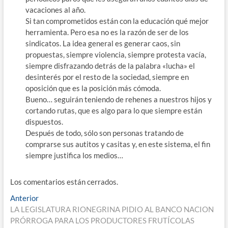
vacaciones al año.
Si tan comprometidos están con la educación qué mejor
herramienta. Pero esa no es la razón de ser de los
sindicatos. La idea general es generar caos, sin
propuestas, siempre violencia, siempre protesta vacía,
siempre disfrazando detrás de la palabra «lucha» el
desinterés por el resto de la sociedad, siempre en
oposición que es la posición más cómoda.
Bueno… seguirán teniendo de rehenes a nuestros hijos y
cortando rutas, que es algo para lo que siempre están
dispuestos.
Después de todo, sólo son personas tratando de
comprarse sus autitos y casitas y, en este sistema, el fin
siempre justifica los medios…
Los comentarios están cerrados.
Navegación
Entrada
Anterior
anterior:
LA LEGISLATURA RIONEGRINA PIDIO AL BANCO NACION
de
PRÓRROGA PARA LOS PRODUCTORES FRUTÍCOLAS