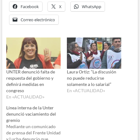
Facebook
X
WhatsApp
Correo electrónico
UNTER denunció falta de
Laura Ortiz: “La discusión
respuesta del gobierno y
no puede reducirse
definirá medidas en
solamente a lo salarial”
congreso
En «ACTUALIDAD»
En «ACTUALIDAD»
Línea interna de la Unter
denunció vaciamiento del
gremio
Mediante un comunicado
de prensa del Frente Unidad
y Lucha denuncio que