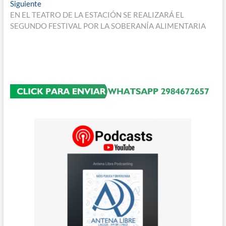
entradas
Entrada
Siguiente
siguiente:
EN EL TEATRO DE LA ESTACIÓN SE REALIZARÁ EL
SEGUNDO FESTIVAL POR LA SOBERANÍA ALIMENTARIA