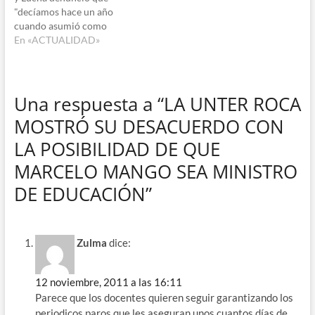
"decíamos hace un año
cuando asumió como
ministro de Educación el
En «ACTUALIDAD»
Secretario General de
Unter, M. Mango y junto
con él decenas de militantes
de la lista celeste de Unter,
Una respuesta a “LA UNTER ROCA
que inevitablemente se
MOSTRÓ SU DESACUERDO CON
perdía la autonomía del
sindicato…
LA POSIBILIDAD DE QUE
MARCELO MANGO SEA MINISTRO
DE EDUCACIÓN”
Zulma
dice:
12 noviembre, 2011 a las 16:11
Parece que los docentes quieren seguir garantizando los
periodicos paros que les aseguran unos cuantos días de