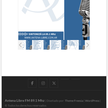
Facebook
Instagram
Twitter
LinkedIn
En
vivo
Antena Libre FM 89.1 Mhz
| Diseñado por:
Theme Freesia
|
WordPress
|
© Todos los derechos reservados