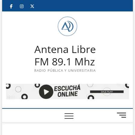
Saltar
Facebook
Instagram
Twitter
LinkedIn
En
al
contenido
vivo
Antena Libre
FM 89.1 Mhz
RADIO PÚBLICA Y UNIVERSITARIA
B
o
t
ó