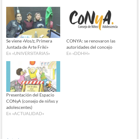
Se viene «Vos/z, Primera
CONYA: se renovaron las
Juntada de Arte Friki»
autoridades del concejo
En «UNIVERSITARIAS»
En «DDHH»
Presentación del Espacio
CONyA (consejo de niñxs y
adolescentes)
En «ACTUALIDAD»