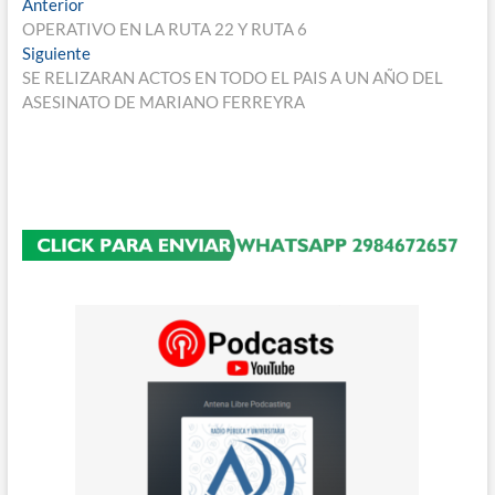
Navegación
Entrada
Anterior
anterior:
OPERATIVO EN LA RUTA 22 Y RUTA 6
de
Entrada
Siguiente
entradas
siguiente:
SE RELIZARAN ACTOS EN TODO EL PAIS A UN AÑO DEL
ASESINATO DE MARIANO FERREYRA