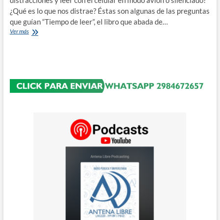
distracciones y leer con el celular en modo avión o silenciado?
¿Qué es lo que nos distrae? Éstas son algunas de las preguntas
que guían “Tiempo de leer”, el libro que abada de…
Tiempo
Ver más
de
leer,
bajo
el
análisis
de
personas
expertas
en
la
materia