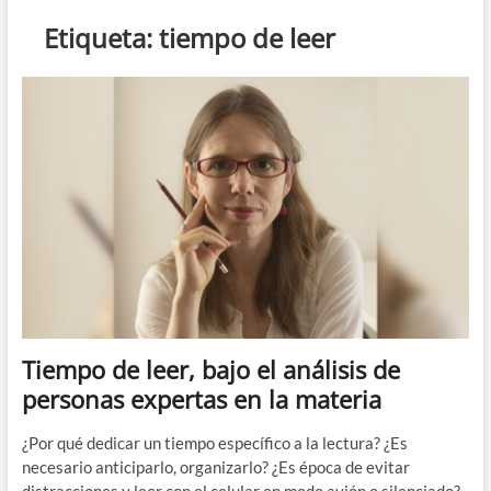
n
Etiqueta:
tiempo de leer
d
e
m
e
n
ú
Tiempo de leer, bajo el análisis de
personas expertas en la materia
¿Por qué dedicar un tiempo específico a la lectura? ¿Es
necesario anticiparlo, organizarlo? ¿Es época de evitar