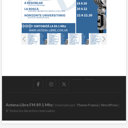
Facebook
Instagram
Twitter
LinkedIn
En
vivo
Antena Libre FM 89.1 Mhz
| Diseñado por:
Theme Freesia
|
WordPress
|
© Todos los derechos reservados