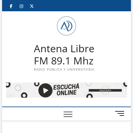
Saltar
Facebook
Instagram
Twitter
LinkedIn
En
al
contenido
vivo
Antena Libre
FM 89.1 Mhz
RADIO PÚBLICA Y UNIVERSITARIA
B
o
t
ó