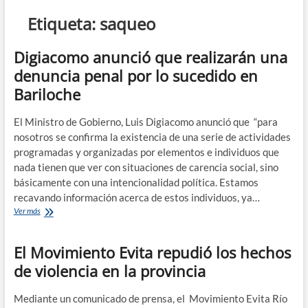
n
Etiqueta:
saqueo
d
e
Digiacomo anunció que realizarán una
m
denuncia penal por lo sucedido en
e
Bariloche
n
ú
El Ministro de Gobierno, Luis Digiacomo anunció que “para
nosotros se confirma la existencia de una serie de actividades
programadas y organizadas por elementos e individuos que
nada tienen que ver con situaciones de carencia social, sino
básicamente con una intencionalidad política. Estamos
recavando información acerca de estos individuos, ya…
Digiacomo
Ver más
anunció
que
El Movimiento Evita repudió los hechos
realizarán
una
de violencia en la provincia
denuncia
penal
por
Mediante un comunicado de prensa, el Movimiento Evita Río