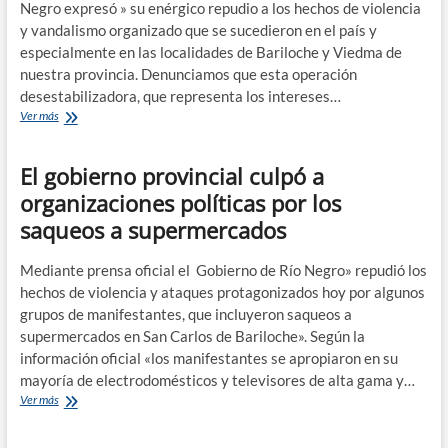
lo
Negro expresó » su enérgico repudio a los hechos de violencia
sucedido
y vandalismo organizado que se sucedieron en el país y
en
especialmente en las localidades de Bariloche y Viedma de
Bariloche
nuestra provincia. Denunciamos que esta operación
desestabilizadora, que representa los intereses…
El
Ver más
Movimiento
Evita
El gobierno provincial culpó a
repudió
los
organizaciones políticas por los
hechos
saqueos a supermercados
de
violencia
en
Mediante prensa oficial el Gobierno de Río Negro» repudió los
la
hechos de violencia y ataques protagonizados hoy por algunos
provincia
grupos de manifestantes, que incluyeron saqueos a
supermercados en San Carlos de Bariloche». Según la
información oficial «los manifestantes se apropiaron en su
mayoría de electrodomésticos y televisores de alta gama y…
El
Ver más
gobierno
provincial