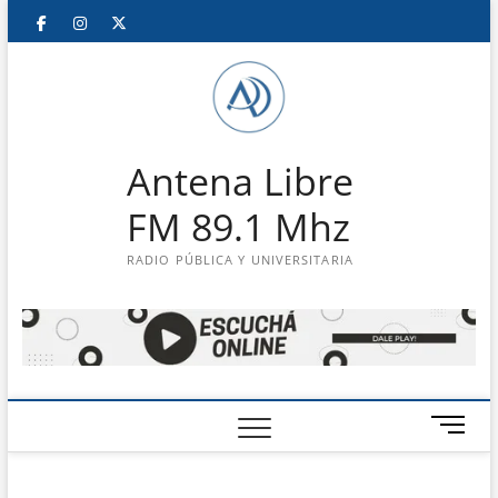
Saltar
Facebook
Instagram
Twitter
LinkedIn
En
al
contenido
vivo
Antena Libre
FM 89.1 Mhz
RADIO PÚBLICA Y UNIVERSITARIA
B
o
t
ó