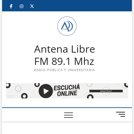
Saltar
Facebook
Instagram
Twitter
LinkedIn
En
al
contenido
vivo
Antena Libre
FM 89.1 Mhz
RADIO PÚBLICA Y UNIVERSITARIA
B
o
t
ó