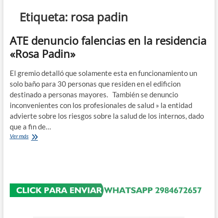
n
Etiqueta:
rosa padin
d
e
ATE denuncio falencias en la residencia
m
«Rosa Padin»
e
n
El gremio detalló que solamente esta en funcionamiento un
ú
solo baño para 30 personas que residen en el edificion
destinado a personas mayores. También se denuncio
inconvenientes con los profesionales de salud » la entidad
advierte sobre los riesgos sobre la salud de los internos, dado
que a fin de…
ATE
Ver más
denuncio
falencias
en
la
residencia
«Rosa
Padin»