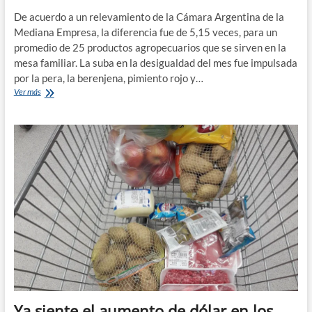
De acuerdo a un relevamiento de la Cámara Argentina de la
Mediana Empresa, la diferencia fue de 5,15 veces, para un
promedio de 25 productos agropecuarios que se sirven en la
mesa familiar. La suba en la desigualdad del mes fue impulsada
por la pera, la berenjena, pimiento rojo y…
Los
Ver más
productos
cuestan
cinco
veces
más
que
cuando
salen
del
campo
Ya siente el aumento de dólar en los