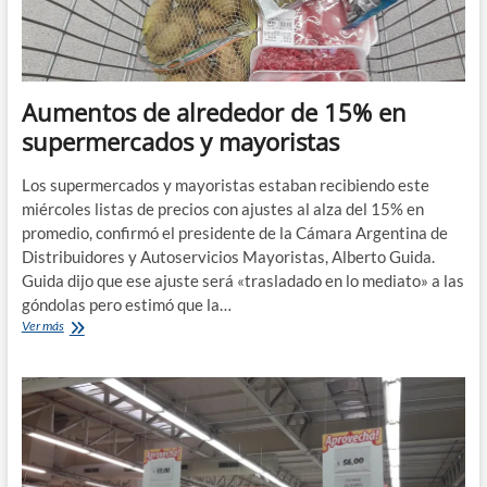
año
pasado
Aumentos de alrededor de 15% en
supermercados y mayoristas
Los supermercados y mayoristas estaban recibiendo este
miércoles listas de precios con ajustes al alza del 15% en
promedio, confirmó el presidente de la Cámara Argentina de
Distribuidores y Autoservicios Mayoristas, Alberto Guida.
Guida dijo que ese ajuste será «trasladado en lo mediato» a las
góndolas pero estimó que la…
Aumentos
Ver más
de
alrededor
de
15%
en
supermercados
y
mayoristas