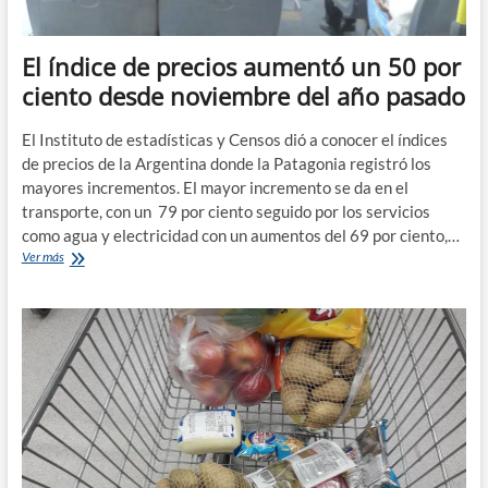
El índice de precios aumentó un 50 por
ciento desde noviembre del año pasado
El Instituto de estadísticas y Censos dió a conocer el índices
de precios de la Argentina donde la Patagonia registró los
mayores incrementos. El mayor incremento se da en el
transporte, con un 79 por ciento seguido por los servicios
como agua y electricidad con un aumentos del 69 por ciento,…
El
Ver más
índice
de
precios
aumentó
un
50
por
ciento
desde
noviembre
del