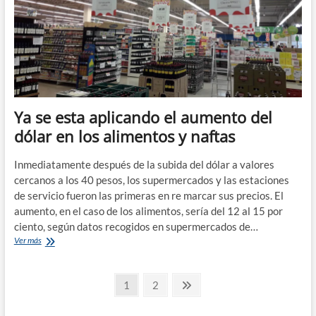
Ya se esta aplicando el aumento del
dólar en los alimentos y naftas
Inmediatamente después de la subida del dólar a valores
cercanos a los 40 pesos, los supermercados y las estaciones
de servicio fueron las primeras en re marcar sus precios. El
aumento, en el caso de los alimentos, sería del 12 al 15 por
ciento, según datos recogidos en supermercados de…
Ya
Ver más
se
esta
Paginación
aplicando
Página
Página
Página
1
2
el
siguiente
de
aumento
del