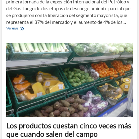
primera jornada de la exposición Internacional del Petróleo y
del Gas, luego de dos etapas de descongelamiento parcial que
se produjeron con la liberación del segmento mayorista, que
representa el 37% del mercado y el aumento de 4% de los…
Confirman
Ver más
la
liberación
de
los
precios
de
los
combustibles
desde
el
14
de
noviembre
Los productos cuestan cinco veces más
que cuando salen del campo