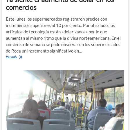
comercios
Este lunes los supermercados registraron precios con
incrementos superiores al 10 por ciento. Por otro lado, los
artículos de tecnología están «dolarizados» por lo que
aumentan al mismo ritmo que la divisa norteamericana. En el
comienzo de semana se pudo observar en los supermercados
de Roca un incremento significativo en…
Ya
Ver más
siente
el
aumento
de
dólar
en
los
comercios