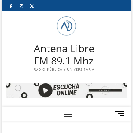
Saltar
Facebook
Instagram
Twitter
LinkedIn
En
al
contenido
vivo
Antena Libre
FM 89.1 Mhz
RADIO PÚBLICA Y UNIVERSITARIA
B
o
t
ó