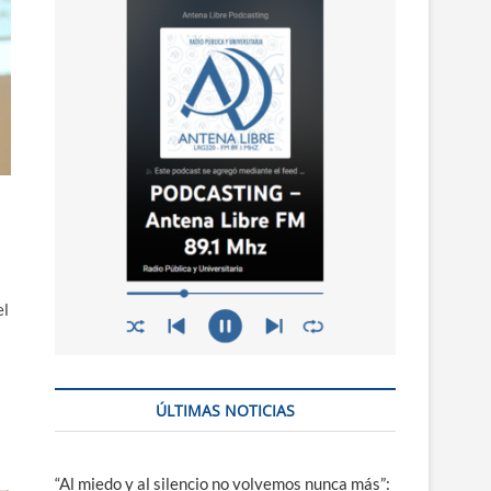
n
ú
el
ÚLTIMAS NOTICIAS
“Al miedo y al silencio no volvemos nunca más”: