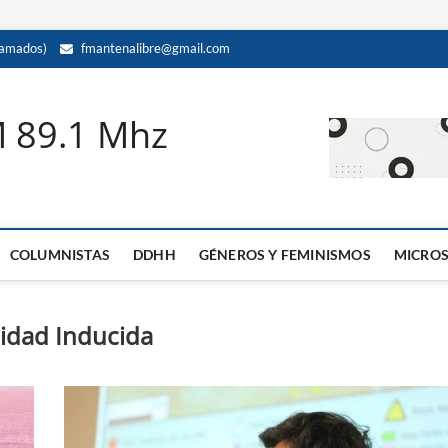
amados)
fmantenalibre@gmail.com
M 89.1 Mhz
COLUMNISTAS
DDHH
GÉNEROS Y FEMINISMOS
MICRO
cidad Inducida