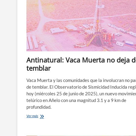
Antinatural: Vaca Muerta no deja d
temblar
Vaca Muerta y las comunidades que la involucran no pa
de temblar. El Observatorio de Sismicidad Inducida reg
hoy (miércoles 25 de junio de 2025), un nuevo movimie
telúrico en Añelo con una magnitud 3.1 y a 9 km de
profundidad.
Antinatural:
Ver más
Vaca
Muerta
no