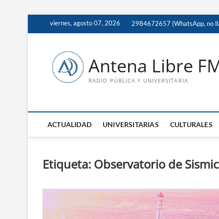
Saltar
viernes, agosto 07, 2026
2984672657 (WhatsApp, no ll
al
contenido
Antena Libre F
RADIO PÚBLICA Y UNIVERSITARIA
ACTUALIDAD
UNIVERSITARIAS
CULTURALES
Etiqueta:
Observatorio de Sismi