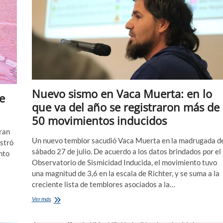
Nuevo sismo en Vaca Muerta: en lo
e
que va del año se registraron más de
50 movimientos inducidos
ran
Un nuevo temblor sacudió Vaca Muerta en la madrugada d
istró
sábado 27 de julio. De acuerdo a los datos brindados por el
nto
Observatorio de Sismicidad Inducida, el movimiento tuvo
una magnitud de 3,6 en la escala de Richter, y se suma a la
creciente lista de temblores asociados a la…
Nuevo
Ver más
sismo
en