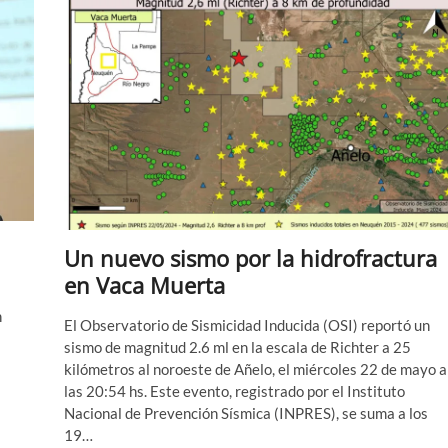
Vaca
Muerta:
en
lo
que
va
del
año
se
registraron
más
de
50
movimientos
Un nuevo sismo por la hidrofractura
inducidos
en Vaca Muerta
n
El Observatorio de Sismicidad Inducida (OSI) reportó un
sismo de magnitud 2.6 ml en la escala de Richter a 25
kilómetros al noroeste de Añelo, el miércoles 22 de mayo a
las 20:54 hs. Este evento, registrado por el Instituto
Nacional de Prevención Sísmica (INPRES), se suma a los
19…