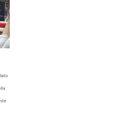
idato
lla
Este