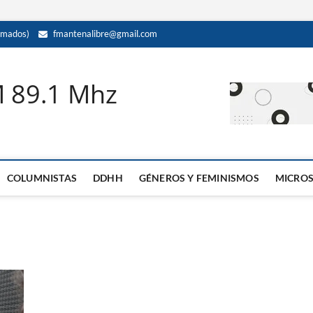
amados)
fmantenalibre@gmail.com
M 89.1 Mhz
COLUMNISTAS
DDHH
GÉNEROS Y FEMINISMOS
MICRO