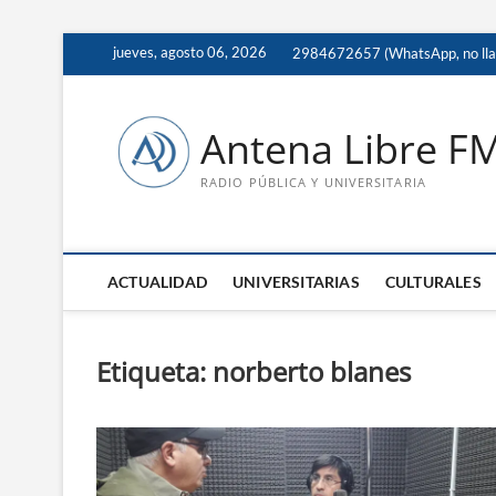
Saltar
jueves, agosto 06, 2026
2984672657 (WhatsApp, no ll
al
contenido
Antena Libre F
RADIO PÚBLICA Y UNIVERSITARIA
ACTUALIDAD
UNIVERSITARIAS
CULTURALES
Etiqueta:
norberto blanes