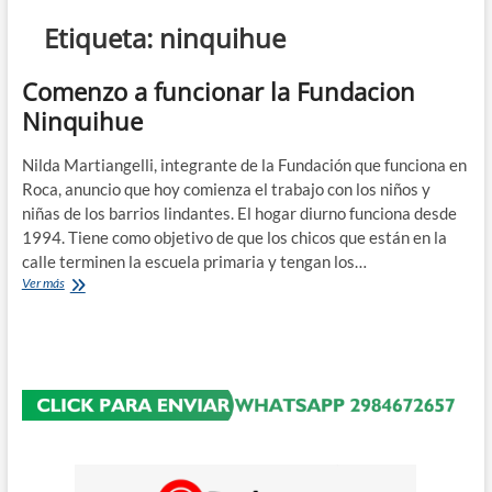
n
Etiqueta:
ninquihue
d
e
Comenzo a funcionar la Fundacion
m
Ninquihue
e
n
Nilda Martiangelli, integrante de la Fundación que funciona en
ú
Roca, anuncio que hoy comienza el trabajo con los niños y
niñas de los barrios lindantes. El hogar diurno funciona desde
1994. Tiene como objetivo de que los chicos que están en la
calle terminen la escuela primaria y tengan los…
Comenzo
Ver más
a
funcionar
la
Fundacion
Ninquihue