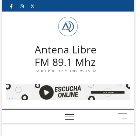
Saltar
Facebook
Instagram
Twitter
LinkedIn
En
al
contenido
vivo
Antena Libre
FM 89.1 Mhz
RADIO PÚBLICA Y UNIVERSITARIA
B
o
t
ó