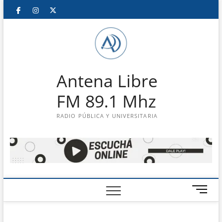
Saltar
Facebook
Instagram
Twitter
LinkedIn
En
al
contenido
vivo
Antena Libre
FM 89.1 Mhz
RADIO PÚBLICA Y UNIVERSITARIA
B
o
t
ó