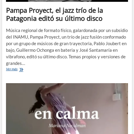
Pampa Proyect, el jazz trío de la
Patagonia editó su último disco
Música regional de formato físico, galardonada por un subsidio
del INAMU, Pampa Proyect, un trío de jazz fusión conformado
por un grupo de músicos de gran trayectoria, Pablo Joubert en
bajo, Guillermo Ochonga en bateria y José Santamaría en
vibrafono, editó su último disco. Temas propios y versiones de
grandes…
Pampa
Ver más
Proyect,
el
jazz
trío
de
la
Patagonia
editó
su
último
disco