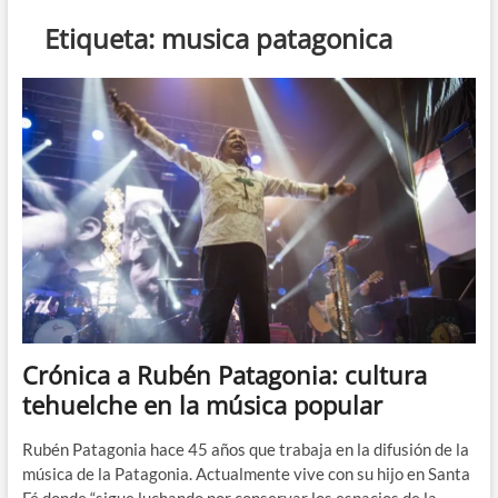
n
Etiqueta:
musica patagonica
d
e
m
e
n
ú
Crónica a Rubén Patagonia: cultura
tehuelche en la música popular
Rubén Patagonia hace 45 años que trabaja en la difusión de la
música de la Patagonia. Actualmente vive con su hijo en Santa