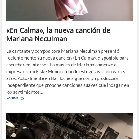
«En Calma», la nueva canción de
Mariana Neculman
La cantante y compositora Mariana Neculman presentó
recientemente su nueva canción «En Calma», disponible para
escuchar en internet. La música de Mariana comenzó a
expresarse en Fiske Menuco, donde estuvo viviendo varios
años. Actualmente en Bariloche sigue con su producción
independiente que propone canciones suaves que indagan en
los sentimientos…
«En
Ver más
Calma»,
la
nueva
canción
de
Mariana
Neculman