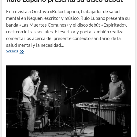
Entrevista a Gustavo «Rulo» Lupano, trabajador de salud
mental en Nequen, escritor y músico. Rulo Lupano presenta su
banda «Las Muertes Comunes» y el disco debút «Espiritado»,
rock con letras sociales. El escritor y poeta también realiza
comentarios acerca del presente contexto sanitario, de la
salud mental y la necesidad…
Rulo
Ver más
Lupano
presenta
su
disco
debút