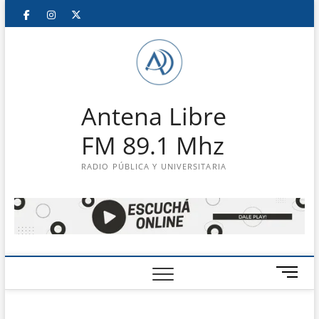
Saltar
Facebook
Instagram
Twitter
LinkedIn
En
al
contenido
vivo
Antena Libre
FM 89.1 Mhz
RADIO PÚBLICA Y UNIVERSITARIA
B
o
t
ó