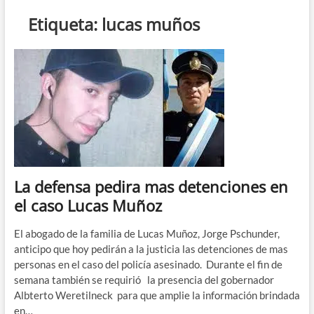
n
Etiqueta:
lucas muños
d
e
m
e
n
ú
La defensa pedira mas detenciones en
el caso Lucas Muñoz
El abogado de la familia de Lucas Muñoz, Jorge Pschunder,
anticipo que hoy pedirán a la justicia las detenciones de mas
personas en el caso del policía asesinado. Durante el fin de
semana también se requirió la presencia del gobernador
Albterto Weretilneck para que amplie la información brindada
en…