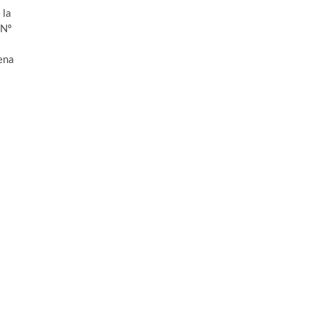
 la
 Nº
tena