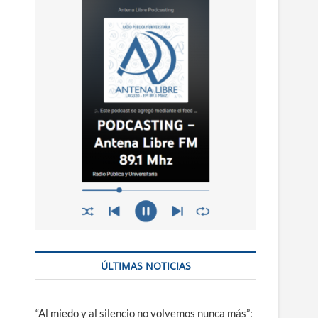
n
ú
ÚLTIMAS NOTICIAS
“Al miedo y al silencio no volvemos nunca más”: