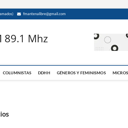
amados)
fmantenalibre@gmail.com
M 89.1 Mhz
COLUMNISTAS
DDHH
GÉNEROS Y FEMINISMOS
MICRO
ios