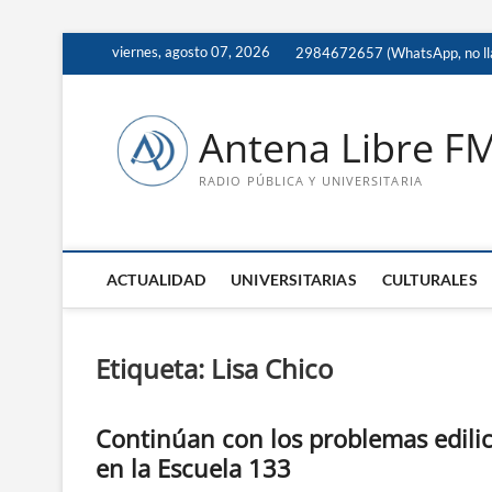
Saltar
viernes, agosto 07, 2026
2984672657 (WhatsApp, no ll
al
contenido
Antena Libre F
RADIO PÚBLICA Y UNIVERSITARIA
ACTUALIDAD
UNIVERSITARIAS
CULTURALES
Etiqueta:
Lisa Chico
Continúan con los problemas edilic
en la Escuela 133