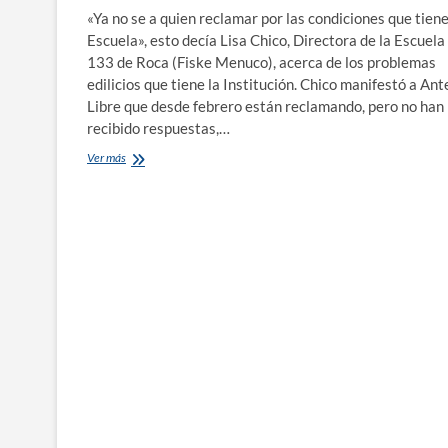
«Ya no se a quien reclamar por las condiciones que tiene
Escuela», esto decía Lisa Chico, Directora de la Escuela
133 de Roca (Fiske Menuco), acerca de los problemas
edilicios que tiene la Institución. Chico manifestó a An
Libre que desde febrero están reclamando, pero no han
recibido respuestas,…
Continúan
Ver más
con
los
problemas
edilicios
en
la
Escuela
133