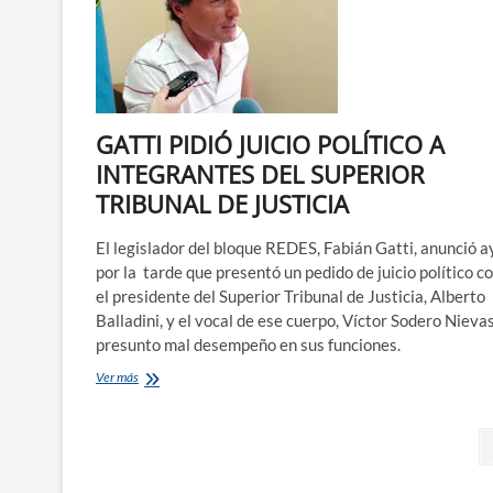
GATTI PIDIÓ JUICIO POLÍTICO A
INTEGRANTES DEL SUPERIOR
TRIBUNAL DE JUSTICIA
El legislador del bloque REDES, Fabián Gatti, anunció a
por la tarde que presentó un pedido de juicio político c
el presidente del Superior Tribunal de Justicia, Alberto
Balladini, y el vocal de ese cuerpo, Víctor Sodero Nievas
presunto mal desempeño en sus funciones.
GATTI
Ver más
PIDIÓ
JUICIO
Paginación
POLÍTICO
A
de
INTEGRANTES