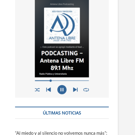
n
ú
ÚLTIMAS NOTICIAS
“Al miedo y al silencio no volvemos nunca más”: