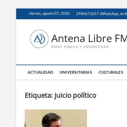
Saltar
viernes, agosto 07, 2026
2984672657 (WhatsApp, no ll
al
contenido
Antena Libre F
RADIO PÚBLICA Y UNIVERSITARIA
ACTUALIDAD
UNIVERSITARIAS
CULTURALES
Etiqueta:
juicio político