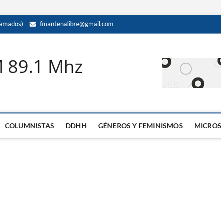
amados)
fmantenalibre@gmail.com
M 89.1 Mhz
COLUMNISTAS
DDHH
GÉNEROS Y FEMINISMOS
MICRO