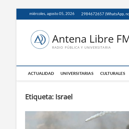
Saltar
miércoles, agosto 05, 2026
2984672657 (WhatsApp, no 
al
contenido
Antena Libre F
RADIO PÚBLICA Y UNIVERSITARIA
ACTUALIDAD
UNIVERSITARIAS
CULTURALES
Etiqueta:
Israel