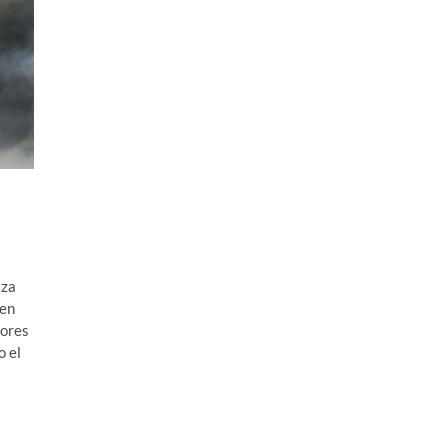
aza
 en
dores
o el