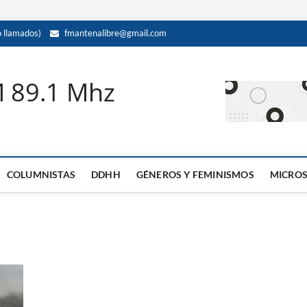
llamados)
fmantenalibre@gmail.com
M 89.1 Mhz
COLUMNISTAS
DDHH
GÉNEROS Y FEMINISMOS
MICRO