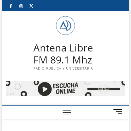
Saltar
Facebook
Instagram
Twitter
LinkedIn
En
al
contenido
vivo
Antena Libre
FM 89.1 Mhz
RADIO PÚBLICA Y UNIVERSITARIA
B
o
t
ó