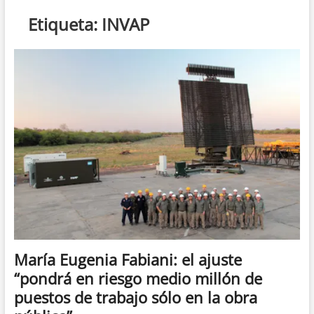
n
Etiqueta:
INVAP
d
e
m
e
n
ú
María Eugenia Fabiani: el ajuste
“pondrá en riesgo medio millón de
puestos de trabajo sólo en la obra