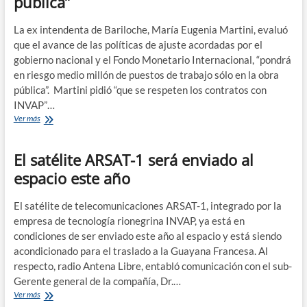
pública”
La ex intendenta de Bariloche, María Eugenia Martini, evaluó
que el avance de las políticas de ajuste acordadas por el
gobierno nacional y el Fondo Monetario Internacional, “pondrá
en riesgo medio millón de puestos de trabajo sólo en la obra
pública”. Martini pidió “que se respeten los contratos con
INVAP”…
María
Ver más
Eugenia
Fabiani:
El satélite ARSAT-1 será enviado al
el
ajuste
espacio este año
“pondrá
en
riesgo
El satélite de telecomunicaciones ARSAT-1, integrado por la
medio
empresa de tecnología rionegrina INVAP, ya está en
millón
condiciones de ser enviado este año al espacio y está siendo
de
acondicionado para el traslado a la Guayana Francesa. Al
puestos
respecto, radio Antena Libre, entabló comunicación con el sub-
de
trabajo
Gerente general de la compañía, Dr.…
sólo
El
Ver más
en
satélite