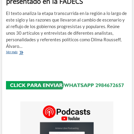
presentado en la FADECS
El texto analiza la etapa transcurrida en la región a lo largo de
este siglo y las razones que llevaron al cambio de escenario y
al reflujo de los gobiernos progresistas y populares. Reúne
unos 30 artículos y entrevistas de diferentes analistas,
personalidades y referentes políticos como Dilma Rousseff,
Álvaro…
«América
Ver más
Latina,
huellas
y
retos
del
ciclo
progresista»
libro
que
será
presentado
en
la
FADECS