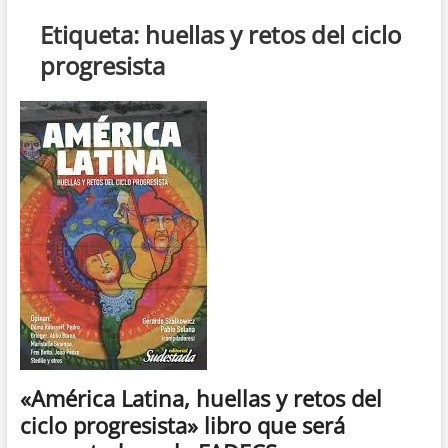
n
Etiqueta:
huellas y retos del ciclo
d
progresista
e
m
e
n
ú
«América Latina, huellas y retos del
ciclo progresista» libro que será