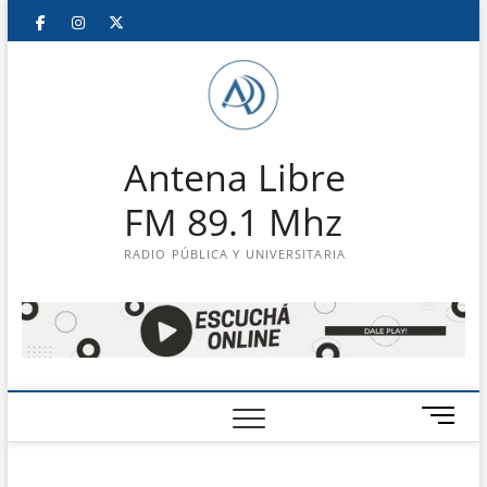
Saltar
Facebook
Instagram
Twitter
LinkedIn
En
al
contenido
vivo
Antena Libre
FM 89.1 Mhz
RADIO PÚBLICA Y UNIVERSITARIA
B
o
t
ó