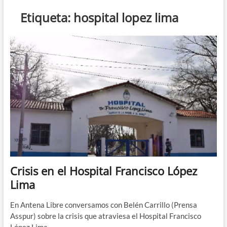
n
Etiqueta:
hospital lopez lima
d
e
m
e
n
ú
Crisis en el Hospital Francisco López
Lima
En Antena Libre conversamos con Belén Carrillo (Prensa
Asspur) sobre la crisis que atraviesa el Hospital Francisco