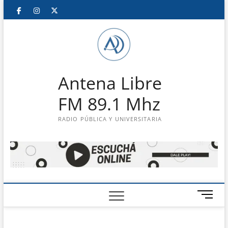
Saltar
Facebook
Instagram
Twitter
LinkedIn
En
al
contenido
vivo
Antena Libre
FM 89.1 Mhz
RADIO PÚBLICA Y UNIVERSITARIA
B
o
t
ó