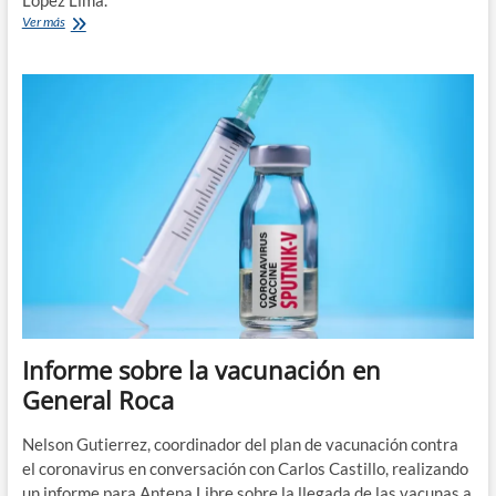
López Lima.
Crisis
Ver más
en
el
Hospital
Francisco
López
Lima
Informe sobre la vacunación en
General Roca
Nelson Gutierrez, coordinador del plan de vacunación contra
el coronavirus en conversación con Carlos Castillo, realizando
un informe para Antena Libre sobre la llegada de las vacunas a