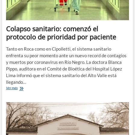
Colapso sanitario: comenzó el
protocolo de prioridad por paciente
Tanto en Roca como en Cipolletti, el sistema sanitario
enfrenta su peor momento ante un nuevo record de contagios
y muertos por coronavirus en Río Negro. La doctora Blanca
Pippo, auditora en el Comité de Bioética del Hospital López
Lima informó que el sistema sanitario del Alto Valle está
llegando…
Colapso
Ver más
sanitario:
comenzó
el
protocolo
de
prioridad
por
paciente