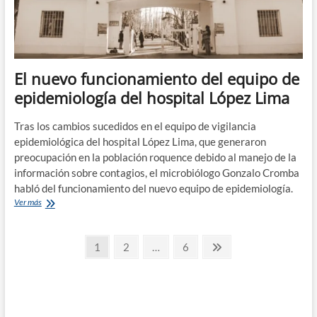
El nuevo funcionamiento del equipo de
epidemiología del hospital López Lima
Tras los cambios sucedidos en el equipo de vigilancia
epidemiológica del hospital López Lima, que generaron
preocupación en la población roquence debido al manejo de la
información sobre contagios, el microbiólogo Gonzalo Cromba
habló del funcionamiento del nuevo equipo de epidemiología.
El
Ver más
nuevo
funcionamiento
Paginación
del
Página
Página
Página
Página
1
2
…
6
equipo
siguiente
de
de
epidemiología
entradas
del
hospital
López