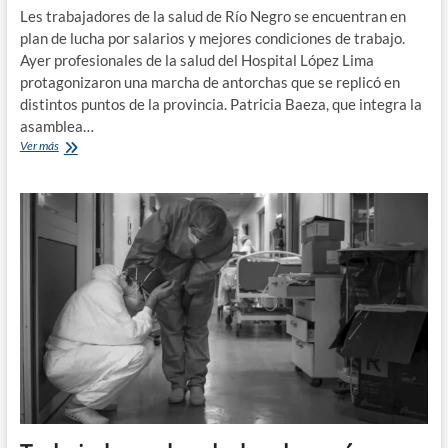
Les trabajadores de la salud de Río Negro se encuentran en
plan de lucha por salarios y mejores condiciones de trabajo.
Ayer profesionales de la salud del Hospital López Lima
protagonizaron una marcha de antorchas que se replicó en
distintos puntos de la provincia. Patricia Baeza, que integra la
asamblea…
Trabajadores
Ver más
de
salud,
«lo
urgente
es
una
pauta
salarial
digna»