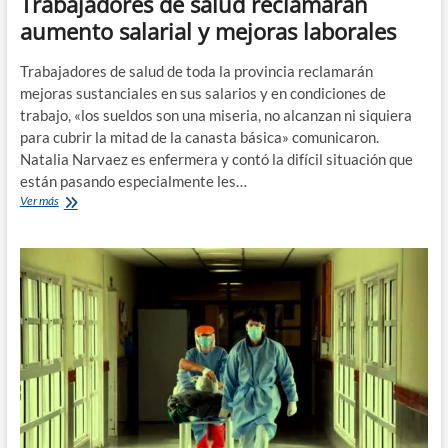
Trabajadores de salud reclamarán
aumento salarial y mejoras laborales
Trabajadores de salud de toda la provincia reclamarán
mejoras sustanciales en sus salarios y en condiciones de
trabajo, «los sueldos son una miseria, no alcanzan ni siquiera
para cubrir la mitad de la canasta básica» comunicaron.
Natalia Narvaez es enfermera y contó la difícil situación que
están pasando especialmente les…
Trabajadores
Ver más
de
salud
reclamarán
aumento
salarial
y
mejoras
laborales