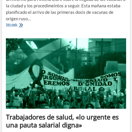
la ciudad y los procedimeintos a seguir. Esta mañana estaba
planificado el arrivo de las primeras dosis de vacunas de
origen ruso…
Informe
Ver más
sobre
la
vacunación
en
General
Roca
Trabajadores de salud, «lo urgente es
una pauta salarial digna»