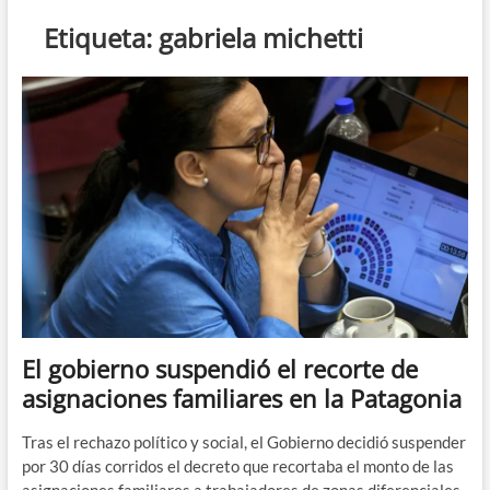
n
Etiqueta:
gabriela michetti
d
e
m
e
n
ú
El gobierno suspendió el recorte de
asignaciones familiares en la Patagonia
Tras el rechazo político y social, el Gobierno decidió suspender
por 30 días corridos el decreto que recortaba el monto de las