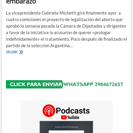
embarazo
La vicepresidenta Gabriela Michetti giró finalmente ayer a
cuatro comisiones el proyecto de legalización del aborto que
aprobó la semana pasada la Cámara de Diputados y dirigentes
a favor de la iniciativa la acusaron de querer «prologar
indefinidamente» el tratamiento. Poco después de finalizado el
partido de la selección Argentina…
4
Ver más
comisiones
deberán
tratar
en
el
senado
el
proyecto
de
interrupción
del
embarazo