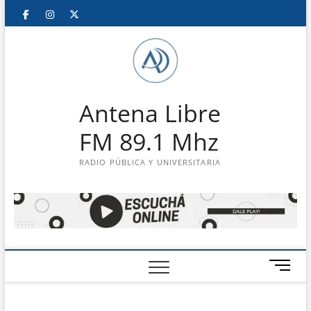
Saltar
Facebook
Instagram
Twitter
LinkedIn
En
al
contenido
vivo
Antena Libre
FM 89.1 Mhz
RADIO PÚBLICA Y UNIVERSITARIA
B
o
t
ó