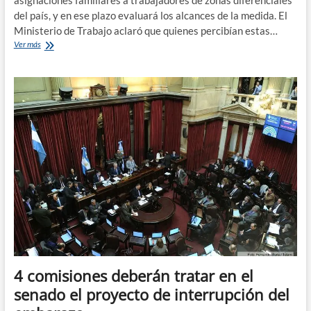
asignaciones familiares a trabajadores de zonas diferenciales
del país, y en ese plazo evaluará los alcances de la medida. El
Ministerio de Trabajo aclaró que quienes percibían estas…
El
Ver más
gobierno
suspendió
el
recorte
de
asignaciones
familiares
en
la
Patagonia
4 comisiones deberán tratar en el
senado el proyecto de interrupción del