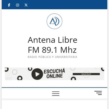
Saltar
Facebook
Instagram
Twitter
LinkedIn
En
al
contenido
vivo
Antena Libre
FM 89.1 Mhz
RADIO PÚBLICA Y UNIVERSITARIA
B
o
t
ó