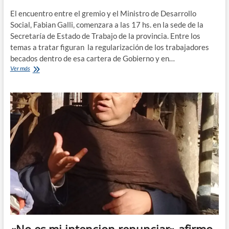
El encuentro entre el gremio y el Ministro de Desarrollo
Social, Fabian Galli, comenzara a las 17 hs. en la sede de la
Secretaría de Estado de Trabajo de la provincia. Entre los
temas a tratar figuran la regularización de los trabajadores
becados dentro de esa cartera de Gobierno y en…
Los
Ver más
becarios
es
el
principal
tema
entre
ATE
y
el
Ministro
Galli