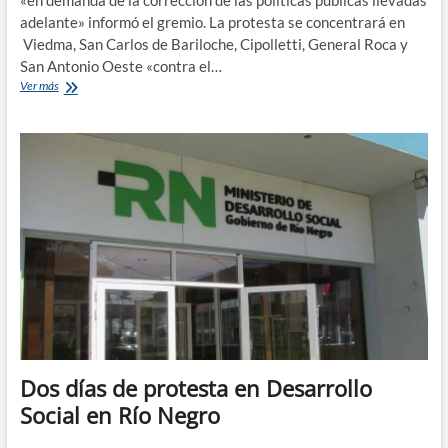
«en demanda de la corrección de las políticas públicas llevadas
adelante» informó el gremio. La protesta se concentrará en
Viedma, San Carlos de Bariloche, Cipolletti, General Roca y
San Antonio Oeste «contra el…
Comienzan
Ver más
48
horas
de
protesta
en
Desarrollo
Social
en
Río
Negro
Dos días de protesta en Desarrollo
Social en Río Negro