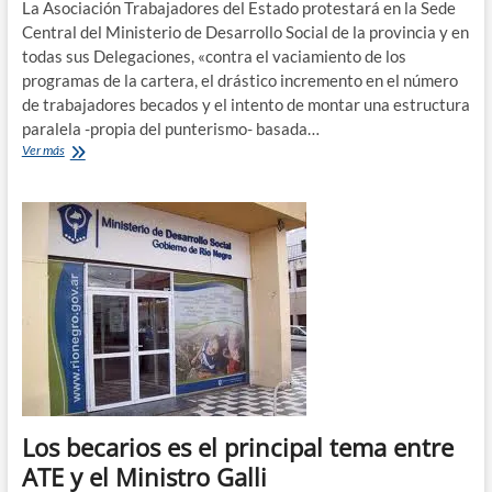
La Asociación Trabajadores del Estado protestará en la Sede
Central del Ministerio de Desarrollo Social de la provincia y en
todas sus Delegaciones, «contra el vaciamiento de los
programas de la cartera, el drástico incremento en el número
de trabajadores becados y el intento de montar una estructura
paralela -propia del punterismo- basada…
Dos
Ver más
días
de
protesta
en
Desarrollo
Social
en
Río
Negro
Los becarios es el principal tema entre
ATE y el Ministro Galli