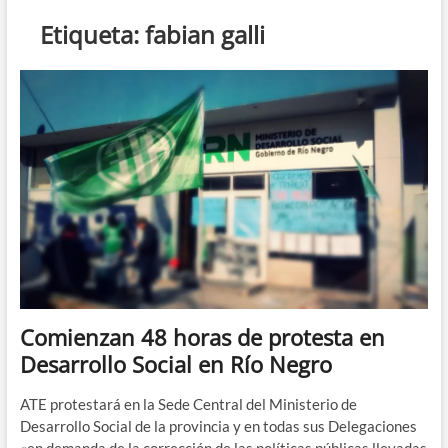
n
Etiqueta:
fabian galli
d
e
m
e
n
ú
Comienzan 48 horas de protesta en
Desarrollo Social en Río Negro
ATE protestará en la Sede Central del Ministerio de
Desarrollo Social de la provincia y en todas sus Delegaciones