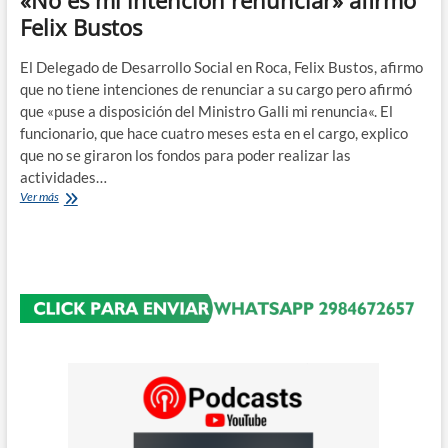
«No es mi intencion renunciar» afirmo
Felix Bustos
El Delegado de Desarrollo Social en Roca, Felix Bustos, afirmo
que no tiene intenciones de renunciar a su cargo pero afirmó
que «puse a disposición del Ministro Galli mi renuncia«. El
funcionario, que hace cuatro meses esta en el cargo, explico
que no se giraron los fondos para poder realizar las
actividades…
«No
Ver más
es
mi
intencion
renunciar»
afirmo
Felix
Bustos