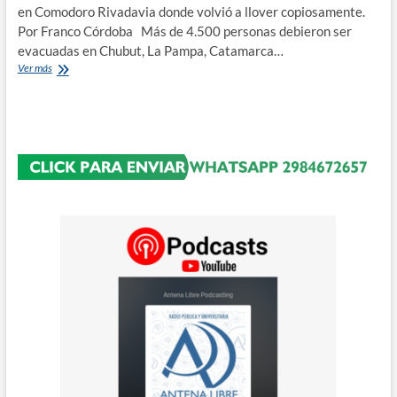
en Comodoro Rivadavia donde volvió a llover copiosamente.
Por Franco Córdoba Más de 4.500 personas debieron ser
evacuadas en Chubut, La Pampa, Catamarca…
Más
Ver más
de
4.500
evacuados
en
cuatro
provincias argentinas