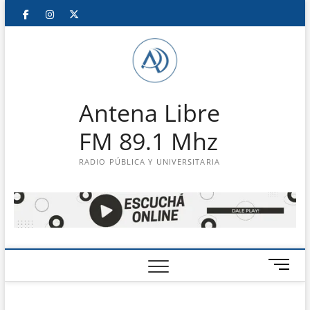
Saltar
Facebook
Instagram
Twitter
LinkedIn
En
al
contenido
vivo
Antena Libre
FM 89.1 Mhz
RADIO PÚBLICA Y UNIVERSITARIA
B
o
t
ó