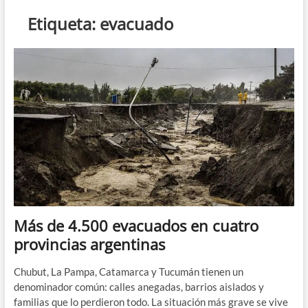
n
Etiqueta:
evacuado
d
e
m
e
n
ú
Más de 4.500 evacuados en cuatro
provincias argentinas
Chubut, La Pampa, Catamarca y Tucumán tienen un
denominador común: calles anegadas, barrios aislados y
familias que lo perdieron todo. La situación más grave se vive