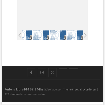
Facebook
Instagram
Twitter
LinkedIn
En
vivo
Antena Libre FM 89.1 Mhz
| Diseñado por:
Theme Freesia
|
WordPress
|
© Todos los derechos reservados