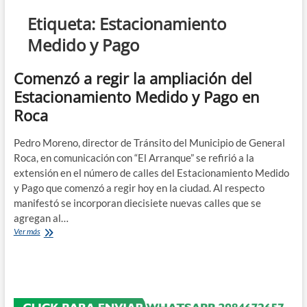
n
Etiqueta:
Estacionamiento
d
Medido y Pago
e
m
Comenzó a regir la ampliación del
e
n
Estacionamiento Medido y Pago en
ú
Roca
Pedro Moreno, director de Tránsito del Municipio de General
Roca, en comunicación con “El Arranque” se refirió a la
extensión en el número de calles del Estacionamiento Medido
y Pago que comenzó a regir hoy en la ciudad. Al respecto
manifestó se incorporan diecisiete nuevas calles que se
agregan al…
Comenzó
Ver más
a
regir
la
ampliación
del
Estacionamiento