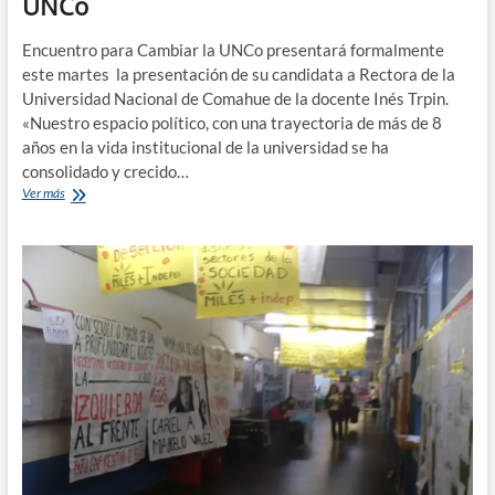
UNCo
Encuentro para Cambiar la UNCo presentará formalmente
este martes la presentación de su candidata a Rectora de la
Universidad Nacional de Comahue de la docente Inés Trpin.
«Nuestro espacio político, con una trayectoria de más de 8
años en la vida institucional de la universidad se ha
consolidado y crecido…
Inés
Ver más
Trpin
es
candidata
a
rectora
de
la
UNCo