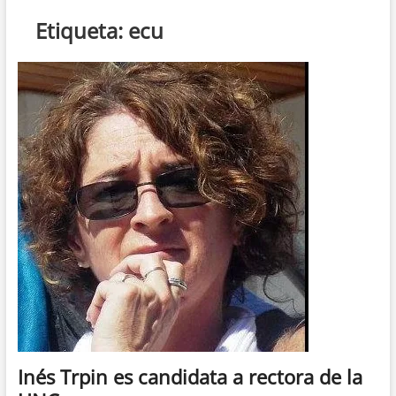
n
Etiqueta:
ecu
d
e
m
e
n
ú
Inés Trpin es candidata a rectora de la