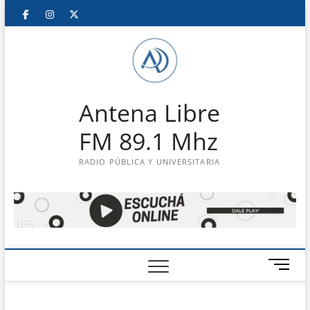
Saltar
Facebook
Instagram
Twitter
LinkedIn
En
al
contenido
vivo
Antena Libre
FM 89.1 Mhz
RADIO PÚBLICA Y UNIVERSITARIA
B
o
t
ó