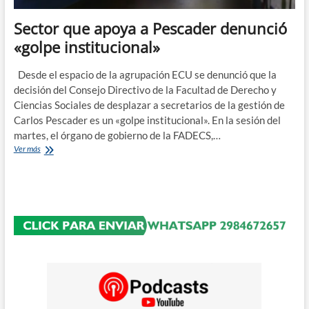
Sector que apoya a Pescader denunció
«golpe institucional»
Desde el espacio de la agrupación ECU se denunció que la
decisión del Consejo Directivo de la Facultad de Derecho y
Ciencias Sociales de desplazar a secretarios de la gestión de
Carlos Pescader es un «golpe institucional». En la sesión del
martes, el órgano de gobierno de la FADECS,…
Sector
Ver más
que
apoya
a
Pescader
denunció
«golpe
institucional»