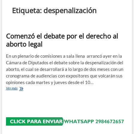
n
Etiqueta:
despenalización
d
e
m
e
Comenzó el debate por el derecho al
n
aborto legal
ú
En un plenario de comisiones a sala llena arrancó ayer en la
Cámara de Diputados el debate sobre la despenalización del
aborto, el cual se desarrollará a lo largo de dos meses con un
cronograma de audiencias con expositores que volcarán sus
opiniones cada martes y jueves desde el 10…
Comenzó
Ver más
el
debate
por
el
derecho
al
aborto
legal