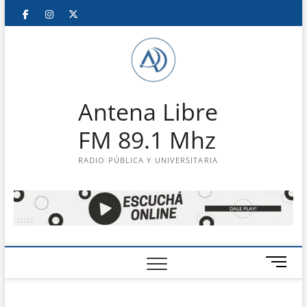
Saltar
Facebook
Instagram
Twitter
LinkedIn
En
al
contenido
vivo
Antena Libre
FM 89.1 Mhz
RADIO PÚBLICA Y UNIVERSITARIA
B
o
t
ó