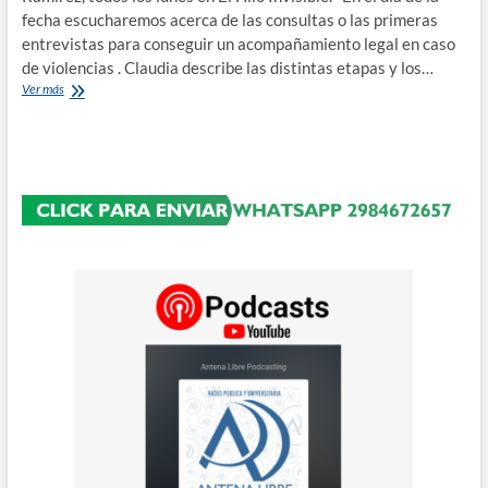
fecha escucharemos acerca de las consultas o las primeras
entrevistas para conseguir un acompañamiento legal en caso
de violencias . Claudia describe las distintas etapas y los…
Feminismo
Ver más
Legal:
la
consulta,
el
primer
paso
del
acompañamiento
legal
en
caso
de
violencia