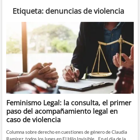
n
Etiqueta:
denuncias de violencia
d
e
m
e
n
ú
Feminismo Legal: la consulta, el primer
paso del acompañamiento legal en
caso de violencia
Columna sobre derecho en cuestiones de género de Claudia
Ramirez, todos los lunes en El Hilo Invisible. En el día de la