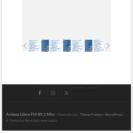
Facebook
Instagram
Twitter
LinkedIn
En
vivo
Antena Libre FM 89.1 Mhz
| Diseñado por:
Theme Freesia
|
WordPress
|
© Todos los derechos reservados