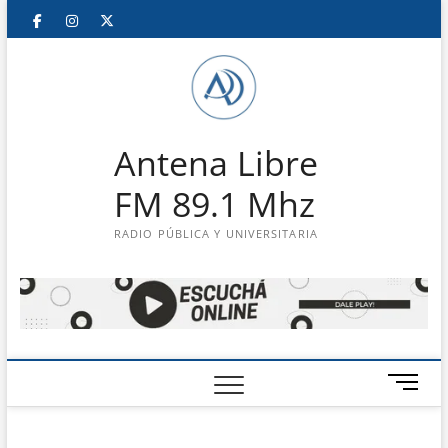
Saltar
Facebook
Instagram
Twitter
LinkedIn
En
al
contenido
vivo
Antena Libre
FM 89.1 Mhz
RADIO PÚBLICA Y UNIVERSITARIA
B
o
t
ó