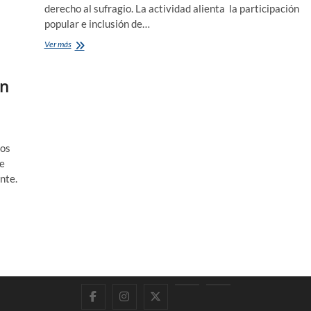
derecho al sufragio. La actividad alienta la participación
popular e inclusión de…
Proyecto
Ver más
de
extensión
en
promueve
los
valores
democráticos
dos
ue
nte.
Facebook
Instagram
Twitter
LinkedIn
En