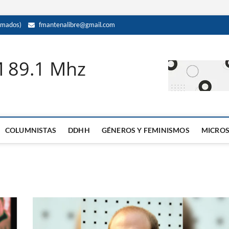
amados)
fmantenalibre@gmail.com
M 89.1 Mhz
COLUMNISTAS
DDHH
GÉNEROS Y FEMINISMOS
MICRO