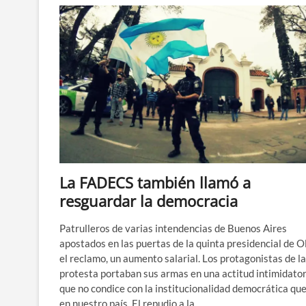
participación
electoral
en
Argentina?
La FADECS también llamó a
resguardar la democracia
Patrulleros de varias intendencias de Buenos Aires
apostados en las puertas de la quinta presidencial de Ol
el reclamo, un aumento salarial. Los protagonistas de la
protesta portaban sus armas en una actitud intimidator
que no condice con la institucionalidad democrática que
en nuestro país. El repudio a la…