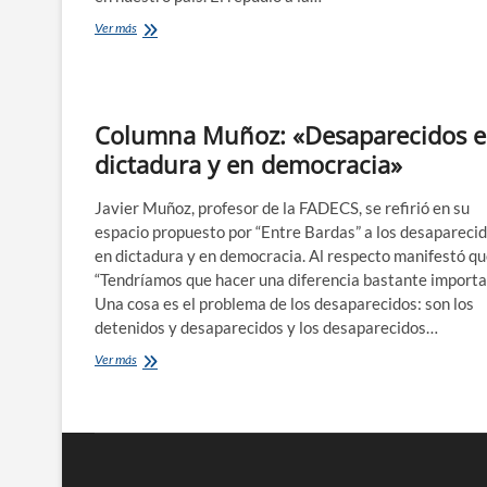
La
Ver más
FADECS
también
llamó
a
resguardar
Columna Muñoz: «Desaparecidos 
la
dictadura y en democracia»
democracia
Javier Muñoz, profesor de la FADECS, se refirió en su
espacio propuesto por “Entre Bardas” a los desapareci
en dictadura y en democracia. Al respecto manifestó q
“Tendríamos que hacer una diferencia bastante importa
Una cosa es el problema de los desaparecidos: son los
detenidos y desaparecidos y los desaparecidos…
Columna
Ver más
Muñoz:
«Desaparecidos
en
dictadura
y
en