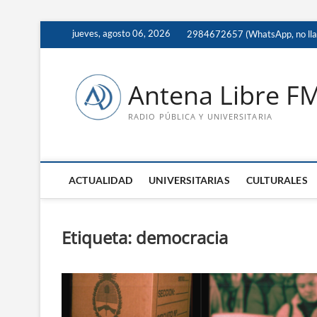
Saltar
jueves, agosto 06, 2026
2984672657 (WhatsApp, no ll
al
contenido
Antena Libre F
RADIO PÚBLICA Y UNIVERSITARIA
ACTUALIDAD
UNIVERSITARIAS
CULTURALES
Etiqueta:
democracia