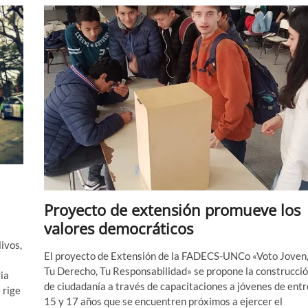
en
América
Latina:
una
mirada
desde
las
ciencias
sociales
Proyecto de extensión promueve los
valores democráticos
ivos,
El proyecto de Extensión de la FADECS-UNCo «Voto Joven
Tu Derecho, Tu Responsabilidad» se propone la construcci
ia
de ciudadanía a través de capacitaciones a jóvenes de entr
 rige
15 y 17 años que se encuentren próximos a ejercer el