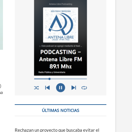
n
ú
)
na
ÚLTIMAS NOTICIAS
Rechazan un proyecto que buscaba evitar el