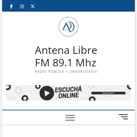
Saltar
Facebook
Instagram
Twitter
LinkedIn
En
al
contenido
vivo
Antena Libre
FM 89.1 Mhz
RADIO PÚBLICA Y UNIVERSITARIA
B
o
t
ó