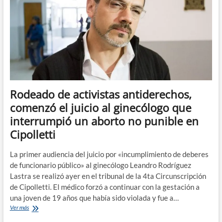
Cipolletti
produjeron
caos
en
el
transito
esta
mañana
Rodeado de activistas antiderechos,
comenzó el juicio al ginecólogo que
interrumpió un aborto no punible en
Cipolletti
La primer audiencia del juicio por «incumplimiento de deberes
de funcionario público» al ginecólogo Leandro Rodríguez
Lastra se realizó ayer en el tribunal de la 4ta Circunscripción
de Cipolletti. El médico forzó a continuar con la gestación a
una joven de 19 años que había sido violada y fue a…
Rodeado
Ver más
de