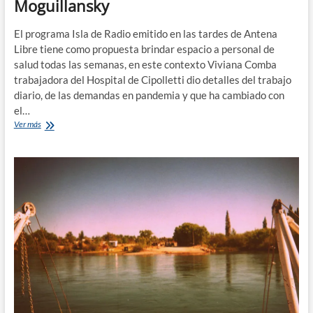
Moguillansky
El programa Isla de Radio emitido en las tardes de Antena
Libre tiene como propuesta brindar espacio a personal de
salud todas las semanas, en este contexto Viviana Comba
trabajadora del Hospital de Cipolletti dio detalles del trabajo
diario, de las demandas en pandemia y que ha cambiado con
el…
El
Ver más
trabajo
diario
del
Área
de
Salud
Mental
en
el
Hospital
Pedro
Moguillansky