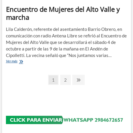
activistas
Encuentro de Mujeres del Alto Valle y
antiderechos,
comenzó
marcha
el
juicio
al
Lila Calderón, referente del asentamiento Barrio Obrero, en
ginecólogo
comunicación con radio Antena Libre se refirió al Encuentro de
que
Mujeres del Alto Valle que se desarrollará el sábado 4 de
interrumpió
octubre a partir de las 9 de la mañana en El Andén de
un
Cipolletti. La vecina señaló que “Nos juntamos varias…
aborto
no
Encuentro
Ver más
punible
de
en
Mujeres
Paginación
Cipolletti
del
Página
Página
Página
1
2
Alto
siguiente
de
Valle
y
entradas
marcha