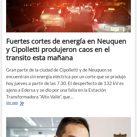
sufren
desde
el
gobierno
de
Río
Negro
Fuertes cortes de energía en Neuquen
y Cipolletti produjeron caos en el
transito esta mañana
Gran parte de la ciudad de Cipolletti y de Neuquen se
encuentran sin energía eléctrica por un corte que se produjo
hoy jueves a partir de las 7.30. El desperfecto de 132 kV es
ajeno a Edersa y se dio por una falla en la Estación
Transformadora “Alto Valle”, que…
Fuertes
Ver más
cortes
de
energía
en
Neuquen
y