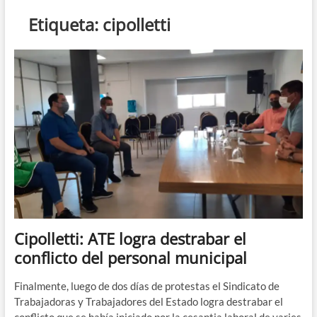
n
Etiqueta:
cipolletti
d
e
m
e
n
ú
Cipolletti: ATE logra destrabar el
conflicto del personal municipal
Finalmente, luego de dos días de protestas el Sindicato de
Trabajadoras y Trabajadores del Estado logra destrabar el