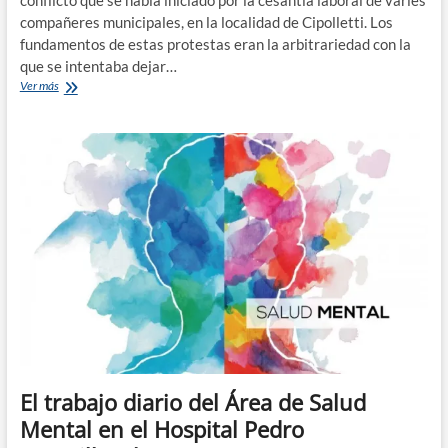
conflicto que se había iniciado por la cesantia laboral de varies
compañeres municipales, en la localidad de Cipolletti. Los
fundamentos de estas protestas eran la arbitrariedad con la
que se intentaba dejar…
Cipolletti:
Ver más
ATE
logra
destrabar
el
conflicto
del
personal
municipal
El trabajo diario del Área de Salud
Mental en el Hospital Pedro