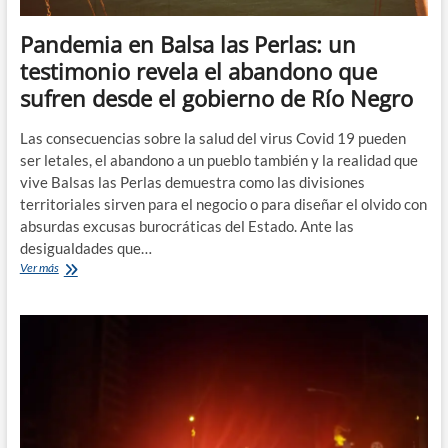
Pandemia en Balsa las Perlas: un
testimonio revela el abandono que
sufren desde el gobierno de Río Negro
Las consecuencias sobre la salud del virus Covid 19 pueden
ser letales, el abandono a un pueblo también y la realidad que
vive Balsas las Perlas demuestra como las divisiones
territoriales sirven para el negocio o para diseñar el olvido con
absurdas excusas burocráticas del Estado. Ante las
desigualdades que…
Pandemia
Ver más
en
Balsa
las
Perlas:
un
testimonio
revela
el
abandono
que