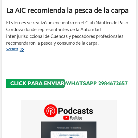
una
La AIC recomienda la pesca de la carpa
carpa
frente
al
El viernes se realizó un encuentro en el Club Náutico de Paso
Ministerio
Córdova donde representantes de la Autoridad
de
inter jurisdiccional de Cuencas y pescadores profesionales
Educacion
en
recomendaron la pesca y consumo de la carpa.
Viedma
La
Ver más
AIC
recomienda
la
pesca
de
la
carpa