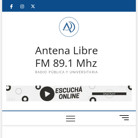
Saltar
Facebook
Instagram
Twitter
LinkedIn
En
al
contenido
vivo
Antena Libre
FM 89.1 Mhz
RADIO PÚBLICA Y UNIVERSITARIA
B
o
t
ó