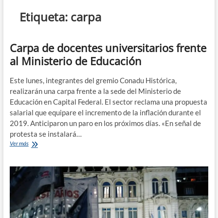
n
Etiqueta:
carpa
d
e
m
Carpa de docentes universitarios frente
e
al Ministerio de Educación
n
ú
Este lunes, integrantes del gremio Conadu Histórica,
realizarán una carpa frente a la sede del Ministerio de
Educación en Capital Federal. El sector reclama una propuesta
salarial que equipare el incremento de la inflación durante el
2019. Anticiparon un paro en los próximos días. «En señal de
protesta se instalará…
Carpa
Ver más
de
docentes
universitarios
frente
al
Ministerio
de
Educación