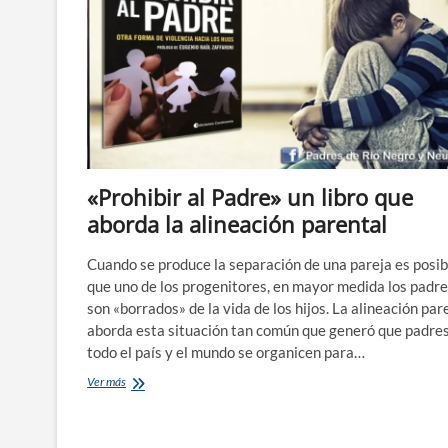
«Prohibir al Padre» un libro que
aborda la alineación parental
Cuando se produce la separación de una pareja es posib
que uno de los progenitores, en mayor medida los padre
son «borrados» de la vida de los hijos. La alineación par
aborda esta situación tan común que generó que padre
todo el país y el mundo se organicen para…
«Prohibir
Ver más
al
Padre»
un