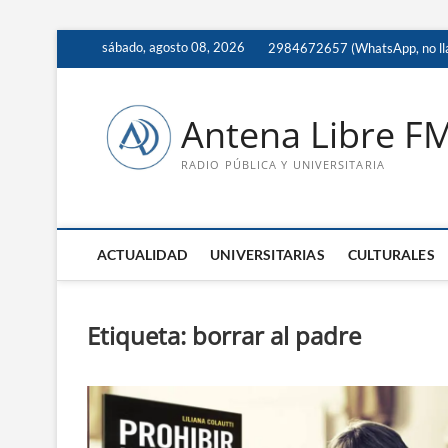
Saltar
sábado, agosto 08, 2026
2984672657 (WhatsApp, no ll
al
contenido
Antena Libre F
RADIO PÚBLICA Y UNIVERSITARIA
ACTUALIDAD
UNIVERSITARIAS
CULTURALES
Etiqueta:
borrar al padre