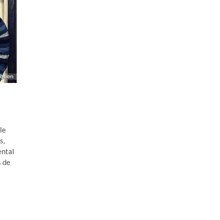
le
s,
ental
s de