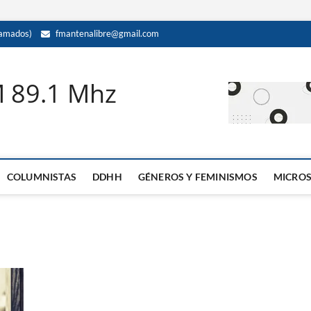
amados)
fmantenalibre@gmail.com
M 89.1 Mhz
COLUMNISTAS
DDHH
GÉNEROS Y FEMINISMOS
MICRO