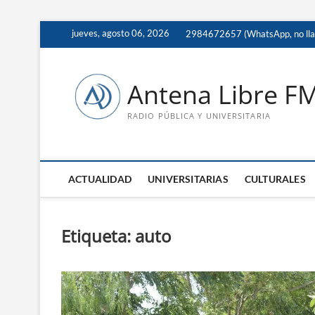
Saltar
jueves, agosto 06, 2026
2984672657 (WhatsApp, no ll
al
contenido
Antena Libre F
RADIO PÚBLICA Y UNIVERSITARIA
ACTUALIDAD
UNIVERSITARIAS
CULTURALES
Etiqueta:
auto