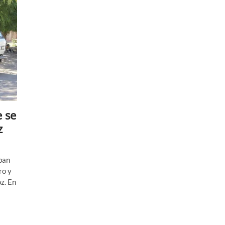
 se
z
ban
ro y
oz. En