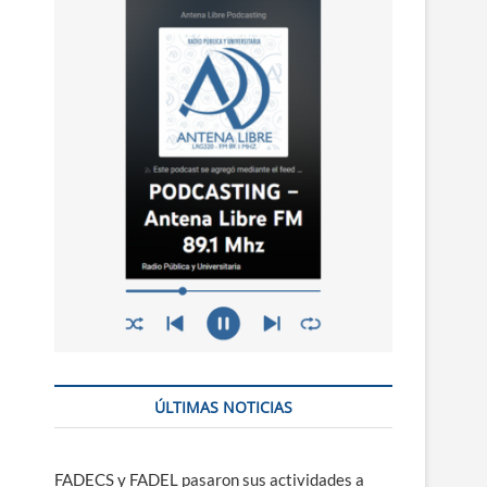
n
ú
ÚLTIMAS NOTICIAS
FADECS y FADEL pasaron sus actividades a