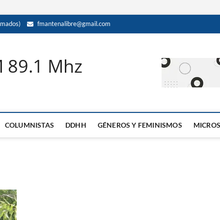
amados)
fmantenalibre@gmail.com
M 89.1 Mhz
COLUMNISTAS
DDHH
GÉNEROS Y FEMINISMOS
MICRO