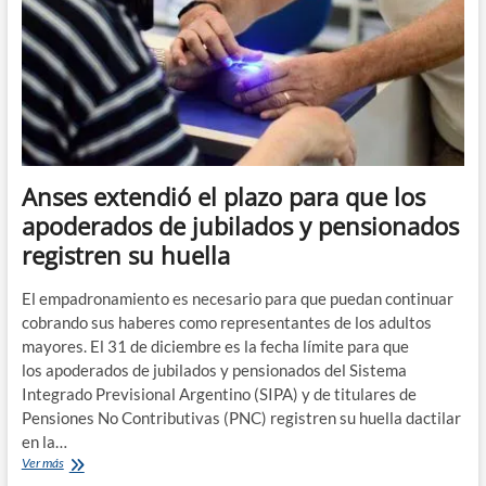
para
amas
de
casa
en
toda
la
provincia
Anses extendió el plazo para que los
apoderados de jubilados y pensionados
registren su huella
El empadronamiento es necesario para que puedan continuar
cobrando sus haberes como representantes de los adultos
mayores. El 31 de diciembre es la fecha límite para que
los apoderados de jubilados y pensionados del Sistema
Integrado Previsional Argentino (SIPA) y de titulares de
Pensiones No Contributivas (PNC) registren su huella dactilar
en la…
Anses
Ver más
extendió