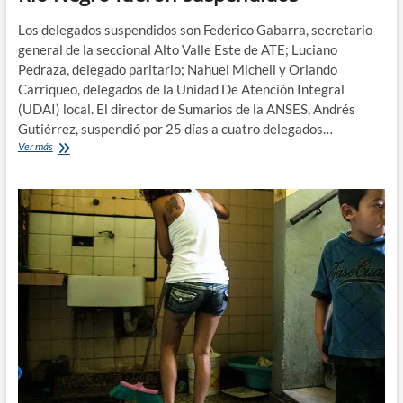
Los delegados suspendidos son Federico Gabarra, secretario
general de la seccional Alto Valle Este de ATE; Luciano
Pedraza, delegado paritario; Nahuel Micheli y Orlando
Carriqueo, delegados de la Unidad De Atención Integral
(UDAI) local. El director de Sumarios de la ANSES, Andrés
Gutiérrez, suspendió por 25 días a cuatro delegados…
Cuatro
Ver más
delegados
de
ATE
en
la
Anses
en
Rio
Negro
fueron
suspendidos