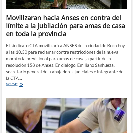
Movilizaran hacia Anses en contra del
límite a la jubilación para amas de casa
en toda la provincia
El sindicato CTA movilizará a ANSES de la ciudad de Roca hoy
a las 10.30 para reclamar contra restricciónes de la nueva
moratoria previsional para amas de casa, a partir de la
resolución 158 de Anses. En dialogo, Emiliano Sanhueza,
secretario general de trabajadores judiciales e integrante de
la CTA…
Movilizaran
Ver más
hacia
Anses
en
contra
del
límite
a
la
jubilación