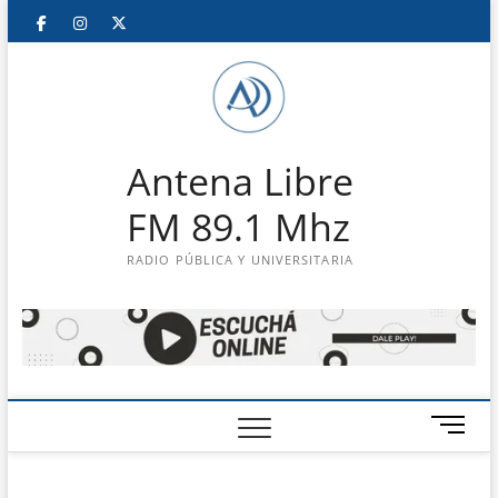
Saltar
Facebook
Instagram
Twitter
LinkedIn
En
al
contenido
vivo
Antena Libre
FM 89.1 Mhz
RADIO PÚBLICA Y UNIVERSITARIA
B
o
t
ó