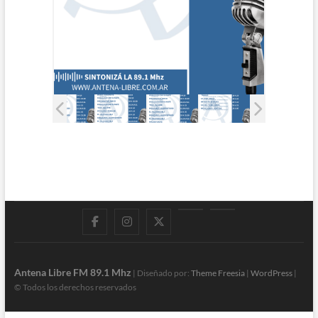
Facebook
Instagram
Twitter
LinkedIn
En
vivo
Antena Libre FM 89.1 Mhz
| Diseñado por:
Theme Freesia
|
WordPress
|
© Todos los derechos reservados