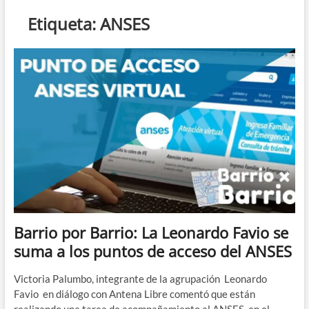
n
Etiqueta:
ANSES
d
e
m
e
n
ú
Barrio por Barrio: La Leonardo Favio se
suma a los puntos de acceso del ANSES
Victoria Palumbo, integrante de la agrupación Leonardo
Favio en diálogo con Antena Libre comentó que están