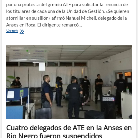
por una protesta del gremio ATE para solicitar la renuncia de
los titulares de cada una de la Unidad de Gestión. «Se quieren
atornillar en su sillón» afirmó Nahuel Micheli, delegado de la
Anses en Roca. El dirigente remarcó…
Jueves
Ver más
con
protesta
en
la
Anses
Cuatro delegados de ATE en la Anses en
Rio Negro fueron suspendidos