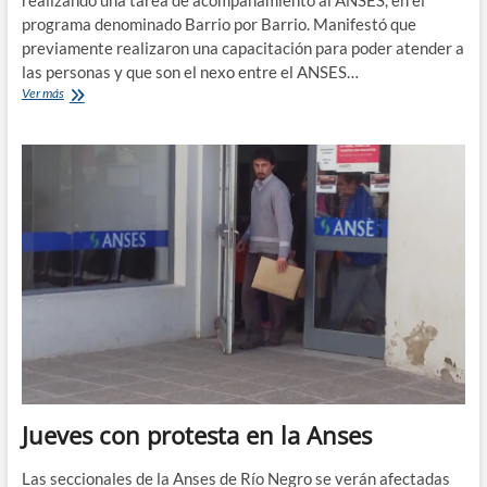
realizando una tarea de acompañamiento al ANSES, en el
programa denominado Barrio por Barrio. Manifestó que
previamente realizaron una capacitación para poder atender a
las personas y que son el nexo entre el ANSES…
Barrio
Ver más
por
Barrio:
La
Leonardo
Favio
se
suma
a
los
puntos
de
acceso
del
ANSES
Jueves con protesta en la Anses
Las seccionales de la Anses de Río Negro se verán afectadas