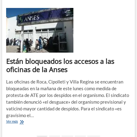
el
plazo
para
que
los
apoderados
de
jubilados
y
pensionados
Están bloqueados los accesos a las
registren
su
oficinas de la Anses
huella
Las oficinas de Roca, Cipolleti y Villa Regina se encuentran
bloqueadas en la mañana de este lunes como medida de
protesta de ATE por los despidos en el organismo. El sindicato
también denunció «el desguace» del organismo previsional y
vaticinó mayor cantidad de despidos. Para el sindicato «es
gravísimo el…
Están
Ver más
bloqueados
los