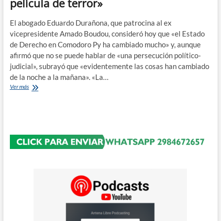
película de terror»
El abogado Eduardo Durañona, que patrocina al ex
vicepresidente Amado Boudou, consideró hoy que «el Estado
de Derecho en Comodoro Py ha cambiado mucho» y, aunque
afirmó que no se puede hablar de «una persecución político-
judicial», subrayó que «evidentemente las cosas han cambiado
de la noche a la mañana». «La…
«La
Ver más
detención
no
fue
un
show,
fue
una
película
de
terror»