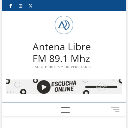
Saltar
Facebook
Instagram
Twitter
LinkedIn
En
al
contenido
vivo
Antena Libre
FM 89.1 Mhz
RADIO PÚBLICA Y UNIVERSITARIA
B
o
t
ó