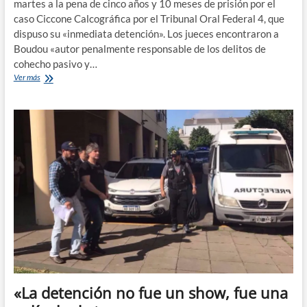
martes a la pena de cinco años y 10 meses de prisión por el
caso Ciccone Calcográfica por el Tribunal Oral Federal 4, que
dispuso su «inmediata detención». Los jueces encontraron a
Boudou «autor penalmente responsable de los delitos de
cohecho pasivo y…
Condenaron
Ver más
a
Boudou
a
cinco
años
y
diez
meses
por
el
caso
Ciccone
y
quedó
detenido
«La detención no fue un show, fue una