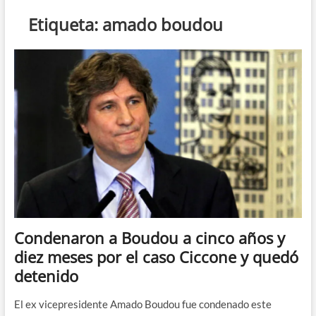
n
Etiqueta:
amado boudou
d
e
m
e
n
ú
Condenaron a Boudou a cinco años y
diez meses por el caso Ciccone y quedó
detenido
El ex vicepresidente Amado Boudou fue condenado este