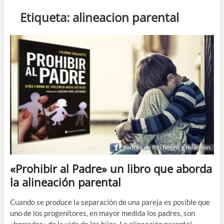
n
Etiqueta:
alineacion parental
d
e
m
e
n
ú
«Prohibir al Padre» un libro que aborda
la alineación parental
Cuando se produce la separación de una pareja es posible que
uno de los progenitores, en mayor medida los padres, son