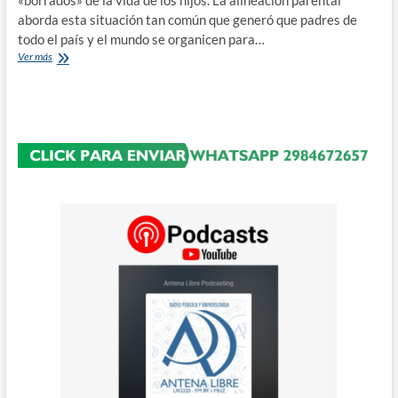
«borrados» de la vida de los hijos. La alineación parental
aborda esta situación tan común que generó que padres de
todo el país y el mundo se organicen para…
«Prohibir
Ver más
al
Padre»
un
libro
que
aborda
la
alineación
parental