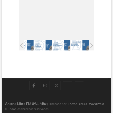
Facebook
Instagram
Twitter
LinkedIn
En
vivo
Antena Libre FM 89.1 Mhz
| Diseñado por:
Theme Freesia
|
WordPress
|
© Todos los derechos reservados