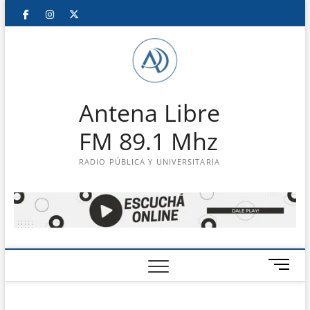
Saltar
Facebook
Instagram
Twitter
LinkedIn
En
al
contenido
vivo
Antena Libre
FM 89.1 Mhz
RADIO PÚBLICA Y UNIVERSITARIA
B
o
t
ó