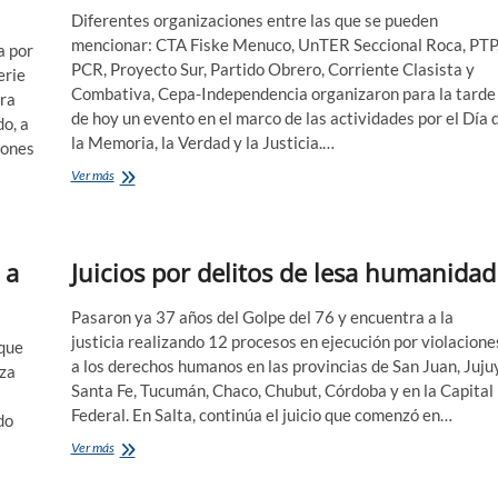
Diferentes organizaciones entre las que se pueden
mencionar: CTA Fiske Menuco, UnTER Seccional Roca, PTP
a por
PCR, Proyecto Sur, Partido Obrero, Corriente Clasista y
erie
Combativa, Cepa-Independencia organizaron para la tarde
ara
de hoy un evento en el marco de las actividades por el Día 
do, a
la Memoria, la Verdad y la Justicia.…
iones
Acto
Ver más
y
Festival
por
el
 a
Juicios por delitos de lesa humanidad
Día
de
la
Pasaron ya 37 años del Golpe del 76 y encuentra a la
Memoria
justicia realizando 12 procesos en ejecución por violacione
 que
a los derechos humanos en las provincias de San Juan, Jujuy
aza
Santa Fe, Tucumán, Chaco, Chubut, Córdoba y en la Capital
Federal. En Salta, continúa el juicio que comenzó en…
do
Juicios
Ver más
por
delitos