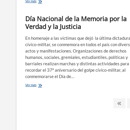
Red
Ver más
por
la
Día Nacional de la Memoria por la
Identidad
acompañando
Verdad y la Justicia
a
las
Madres
En homenaje a las víctimas que dejó la última dictadur
de
cívico-militar, se conmemora en todos el país con diver
Plaza
actos y manifestaciones. Organizaciones de derechos
de
humanos, sociales, gremiales, estudiantiles, políticas y
Mayo
barriales realizan marchas y distintas actividades para
recordar el 37º aniversario del golpe cívico-militar, al
conmemorarse el Día de…
Día
Ver más
Nacional
de
Paginación
la
Pági
Memoria
ante
de
por
la
entradas
Verdad
y