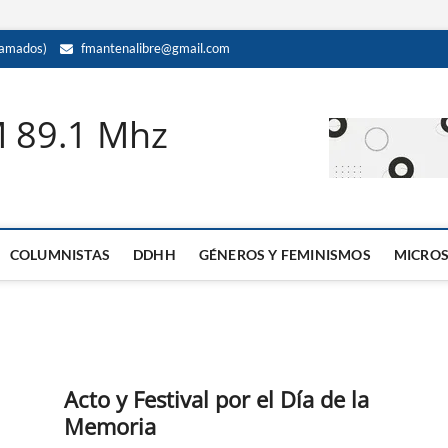
amados)
fmantenalibre@gmail.com
M 89.1 Mhz
COLUMNISTAS
DDHH
GÉNEROS Y FEMINISMOS
MICRO
Acto y Festival por el Día de la
Memoria