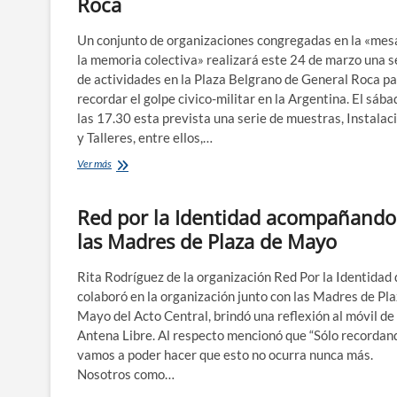
Roca
Un conjunto de organizaciones congregadas en la «mes
la memoria colectiva» realizará este 24 de marzo una s
de actividades en la Plaza Belgrano de General Roca p
recordar el golpe civico-militar en la Argentina. El sába
las 17.30 esta prevista una serie de muestras, Instalac
y Talleres, entre ellos,…
«Mesa
Ver más
por
la
Red por la Identidad acompañando
memoria
colectiva»
las Madres de Plaza de Mayo
recuerda
en
golpe
Rita Rodríguez de la organización Red Por la Identidad
civico-
colaboró en la organización junto con las Madres de Pl
militar
Mayo del Acto Central, brindó una reflexión al móvil de
en
Antena Libre. Al respecto mencionó que “Sólo recordan
Roca
vamos a poder hacer que esto no ocurra nunca más.
Nosotros como…