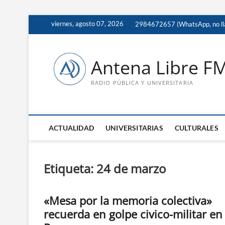
Saltar
viernes, agosto 07, 2026
2984672657 (WhatsApp, no ll
al
contenido
Antena Libre F
RADIO PÚBLICA Y UNIVERSITARIA
ACTUALIDAD
UNIVERSITARIAS
CULTURALES
Etiqueta:
24 de marzo
«Mesa por la memoria colectiva»
recuerda en golpe civico-militar en