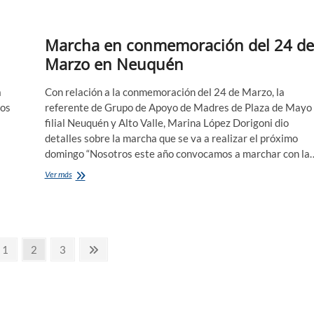
de
lesa
humanidad
Marcha en conmemoración del 24 de
Marzo en Neuquén
a
Con relación a la conmemoración del 24 de Marzo, la
sos
referente de Grupo de Apoyo de Madres de Plaza de Mayo
filial Neuquén y Alto Valle, Marina López Dorigoni dio
detalles sobre la marcha que se va a realizar el próximo
domingo “Nosotros este año convocamos a marchar con la
Marcha
Ver más
en
conmemoración
del
24
de
na
Página
Página
Página
Página
1
2
3
Marzo
en
rior
siguiente
Neuquén