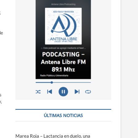
n
ú
,
de
s
,
ÚLTIMAS NOTICIAS
Marea Roja – Lactancia en duelo, una