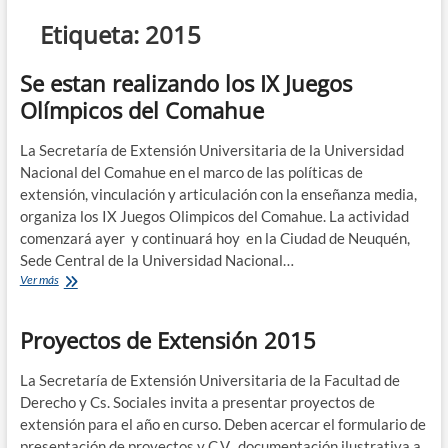
n
Etiqueta:
2015
d
e
Se estan realizando los IX Juegos
m
Olímpicos del Comahue
e
n
La Secretaría de Extensión Universitaria de la Universidad
ú
Nacional del Comahue en el marco de las políticas de
extensión, vinculación y articulación con la enseñanza media,
organiza los IX Juegos Olimpicos del Comahue. La actividad
comenzará ayer y continuará hoy en la Ciudad de Neuquén,
Sede Central de la Universidad Nacional…
Se
Ver más
estan
realizando
Proyectos de Extensión 2015
los
IX
Juegos
La Secretaría de Extensión Universitaria de la Facultad de
Olímpicos
Derecho y Cs. Sociales invita a presentar proyectos de
del
extensión para el año en curso. Deben acercar el formulario de
Comahue
presentación de proyectos y C.V., documentación ilustrativa a