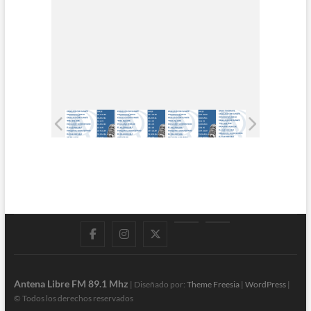
Facebook
Instagram
Twitter
LinkedIn
En
vivo
Antena Libre FM 89.1 Mhz
| Diseñado por:
Theme Freesia
|
WordPress
|
© Todos los derechos reservados