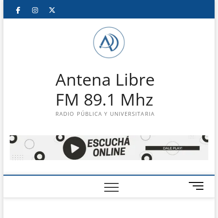
Saltar
Facebook
Instagram
Twitter
LinkedIn
En
al
contenido
vivo
Antena Libre
FM 89.1 Mhz
RADIO PÚBLICA Y UNIVERSITARIA
B
o
t
ó