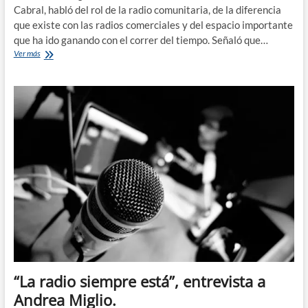
Cabral, habló del rol de la radio comunitaria, de la diferencia
que existe con las radios comerciales y del espacio importante
que ha ido ganando con el correr del tiempo. Señaló que…
El
Ver más
rol
de
la
radio
comunitaria
“La radio siempre está”, entrevista a
Andrea Miglio.