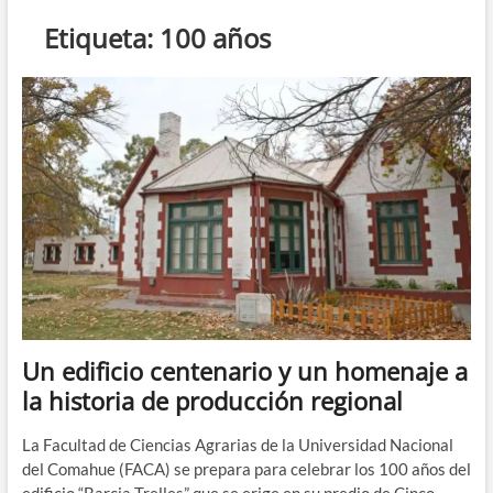
n
Etiqueta:
100 años
d
e
m
e
n
ú
Un edificio centenario y un homenaje a
la historia de producción regional
La Facultad de Ciencias Agrarias de la Universidad Nacional
del Comahue (FACA) se prepara para celebrar los 100 años del