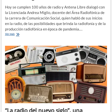
Hoy se cumplen 100 años de radio y Antena Libre dialogó con
la Licenciada Andrea Miglio, docente del Área Radiofónica de
la carrera de Comunicación Social, quien habló de sus inicios
en la radio, de las posibilidades que brinda la radiofonía y de la
producción radiofónica en época de pandemia.…
“La
Ver más
radio
siempre
está”,
entrevista
a
Andrea
Miglio.
“La radio del nuevo siglo”, una