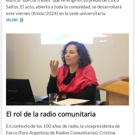
edificio “Barcia Trelles” que se erige en su predio de Cinco
Saltos. El acto, abierto a toda la comunidad, se desarrollará
este viernes (8/nov/2024) en la sede universitaria.
Un
Ver más
edificio
centenario
y
un
homenaje
a
la
historia
de
producción
regional
El rol de la radio comunitaria
En contexto de los 100 años de radio, la vicepresidenta de
Farco (Foro Argentino de Radios Comunitarias) Cristina