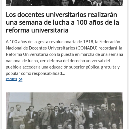
Los docentes universitarios realizarán
una semana de lucha a 100 años de la
reforma universitaria
A 100 años de la gesta revolucionaria de 1918, la Federación
Nacional de Docentes Universitarios (CONADU) recordará la
Reforma Universitaria con la puesta en marcha de una semana
nacional de lucha, «en defensa del derecho universal del
pueblo a acceder a una educación superior pública, gratuita y
popular como responsabilidad…
Los
Ver más
docentes
universitarios
realizarán
una
semana
de
lucha
a
100