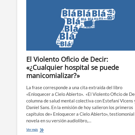
los
casos
Farriol
y
Villanueva
El Violento Oficio de Decir:
«¿Cualquier hospital se puede
manicomializar?»
La frase corresponde a una cita extraída del libro
«Enloquecer a Cielo Abierto». «El Violento Oficio de Dec
columna de salud mental colectiva con Estefaní Vicens 
Daniel Sans. En la emisión de hoy salieron los primeros
capítulos de» Enloquecer a Cielo Abierto», testiomonial
novela en su versión audiolibro,…
El
Ver más
Violento