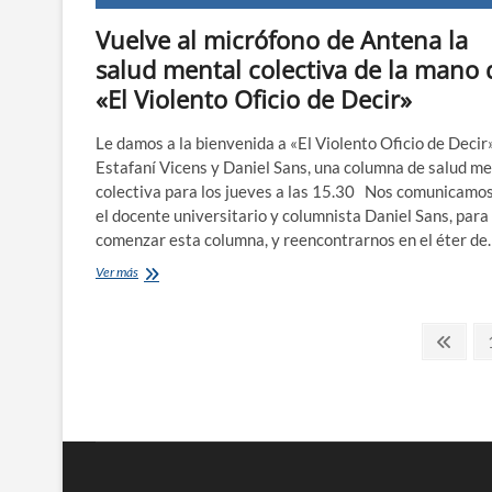
Vuelve al micrófono de Antena la
salud mental colectiva de la mano 
«El Violento Oficio de Decir»
Le damos a la bienvenida a «El Violento Oficio de Decir»
Estafaní Vicens y Daniel Sans, una columna de salud me
colectiva para los jueves a las 15.30 Nos comunicamo
el docente universitario y columnista Daniel Sans, para
comenzar esta columna, y reencontrarnos en el éter d
Vuelve
Ver más
al
micrófono
Paginación
de
Pági
Antena
anter
de
la
salud
entradas
mental
colectiva
de
la
mano