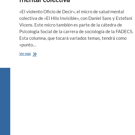
«El violento Oficio de Decir», el micro de salud mental
colectiva de «El Hilo Invisible», con Daniel Sans y Estefaní
Vicens. Este micro también es parte de la cátedra de
Psicología Social de la carrera de sociología de la FADECS
Esta columna, que tocará variados temas, tendrá como
«punto…
La
Ver más
palabra
como
reparo
de
la
salud
mental
colectiva