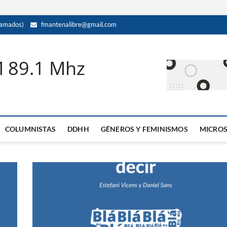
amados)
fmantenalibre@gmail.com
M 89.1 Mhz
COLUMNISTAS
DDHH
GÉNEROS Y FEMINISMOS
MICRO