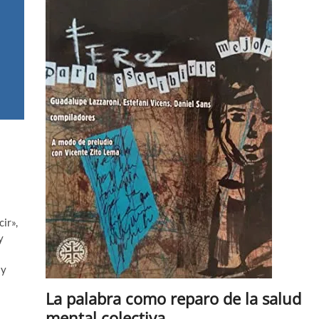
al
8
ir»,
y
 y
La palabra como reparo de la salud
mental colectiva