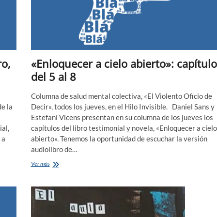
ro,
«Enloquecer a cielo abierto»: capítulo
del 5 al 8
Columna de salud mental colectiva, «El Violento Oficio de
de la
Decir», todos los jueves, en el Hilo Invisible. Daniel Sans y
Estefaní Vicens presentan en su columna de los jueves los
al,
capítulos del libro testimonial y novela, «Enloquecer a cielo
 a
abierto». Tenemos la oportunidad de escuchar la versión
audiolibro de…
«Enloquecer
Ver más
a
cielo
abierto»:
capítulos
del
5