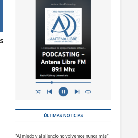
n
ú
s
ÚLTIMAS NOTICIAS
“Al miedo y al silencio no volvemos nunca más”: