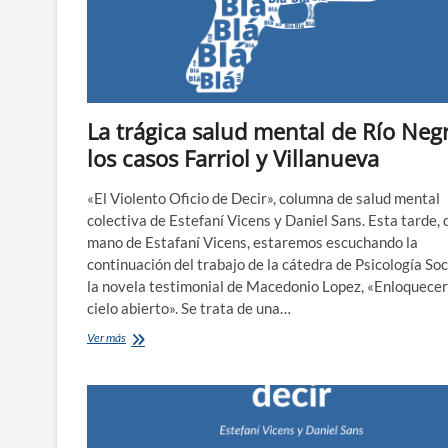
La trágica salud mental de Río Neg
los casos Farriol y Villanueva
«El Violento Oficio de Decir», columna de salud mental
colectiva de Estefaní Vicens y Daniel Sans. Esta tarde, 
mano de Estafaní Vicens, estaremos escuchando la
continuación del trabajo de la cátedra de Psicología Soci
la novela testimonial de Macedonio Lopez, «Enloquecer
cielo abierto». Se trata de una…
La
Ver más
trágica
salud
mental
de
Río
Negro,