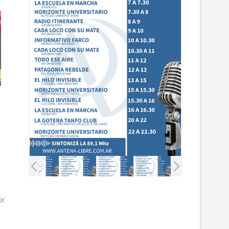
r
r
.
or