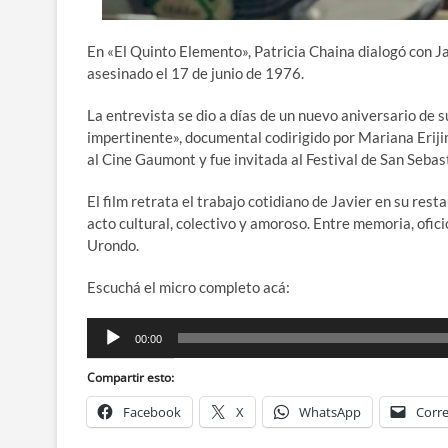
En «El Quinto Elemento», Patricia Chaina dialogó con Ja
asesinado el 17 de junio de 1976.
La entrevista se dio a días de un nuevo aniversario de 
impertinente», documental codirigido por Mariana Erijim
al Cine Gaumont y fue invitada al Festival de San Sebas
El film retrata el trabajo cotidiano de Javier en su r
acto cultural, colectivo y amoroso. Entre memoria, ofic
Urondo.
Escuchá el micro completo acá:
Reproductor
00:00
de
audio
Compartir esto:
Facebook
X
WhatsApp
Corre