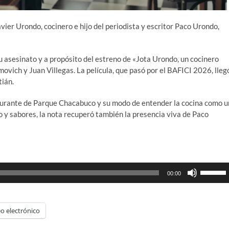
vier Urondo, cocinero e hijo del periodista y escritor Paco Urondo,
su asesinato y a propósito del estreno de «Jota Urondo, un cocinero
ovich y Juan Villegas. La película, que pasó por el BAFICI 2026, lleg
tián.
estaurante de Parque Chacabuco y su modo de entender la cocina como u
io y sabores, la nota recuperó también la presencia viva de Paco
Utiliza
00:00
las
teclas
de
o electrónico
flecha
arriba/ab