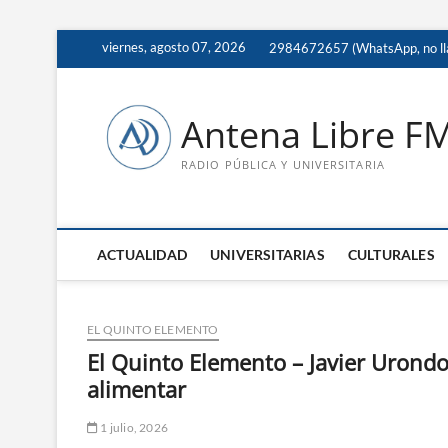
Saltar
viernes, agosto 07, 2026
2984672657 (WhatsApp, no ll
al
contenido
Antena Libre F
RADIO PÚBLICA Y UNIVERSITARIA
ACTUALIDAD
UNIVERSITARIAS
CULTURALES
EL QUINTO ELEMENTO
El Quinto Elemento – Javier Urondo,
alimentar
1 julio, 2026