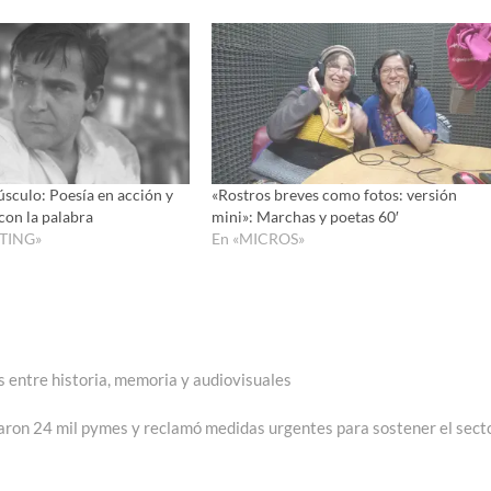
para
aumenta
o
disminui
el
volumen
úsculo: Poesía en acción y
«Rostros breves como fotos: versión
on la palabra
mini»: Marchas y poetas 60′
TING»
En «MICROS»
s entre historia, memoria y audiovisuales
aron 24 mil pymes y reclamó medidas urgentes para sostener el sect