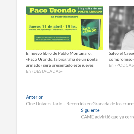
El nuevo libro de Pablo Montanaro,
Salvo el Crep
«Paco Urondo, la biografía de un poeta
compromiso c
armado» será presentado este jueves
En «PODCAS
En «DESTACADAS»
Navegación
Entrada
Anterior
anterior:
Cine Universitario – Recorrida en Granada de los cruce
de
Entrada
Siguiente
entradas
siguiente:
CAME advirtió que ya cerr