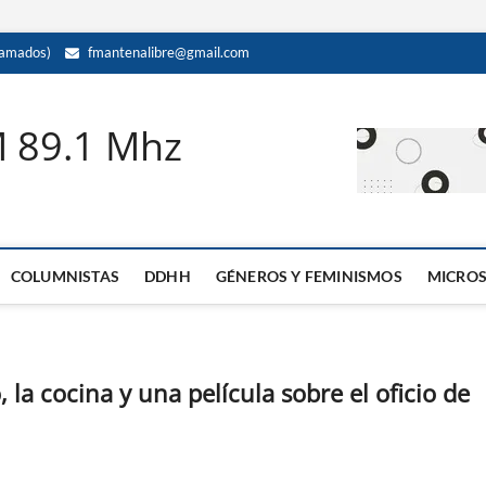
amados)
fmantenalibre@gmail.com
M 89.1 Mhz
COLUMNISTAS
DDHH
GÉNEROS Y FEMINISMOS
MICRO
 la cocina y una película sobre el oficio de