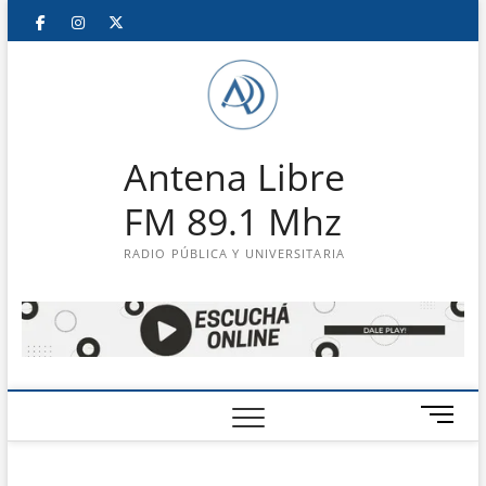
Saltar
Facebook
Instagram
Twitter
LinkedIn
En
al
contenido
vivo
Antena Libre
FM 89.1 Mhz
RADIO PÚBLICA Y UNIVERSITARIA
B
o
t
ó