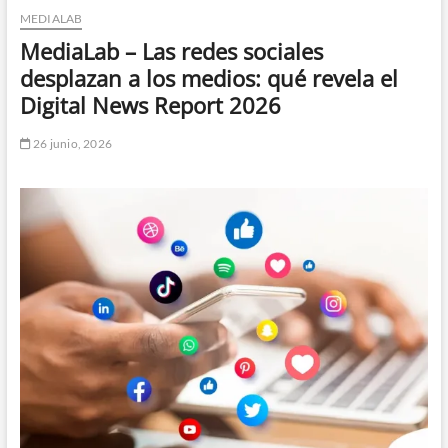
MEDIALAB
n
d
MediaLab – Las redes sociales
e
desplazan a los medios: qué revela el
m
Digital News Report 2026
e
n
26 junio, 2026
ú