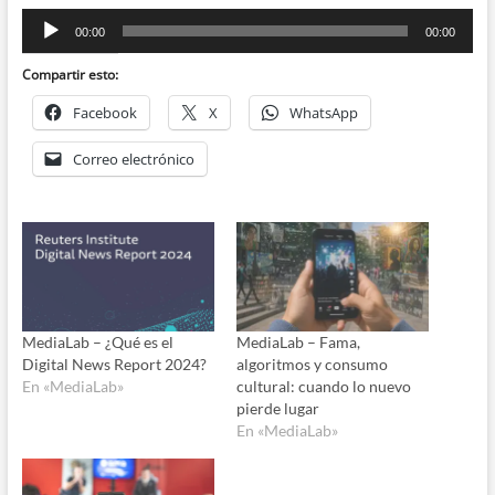
Reproductor
00:00
00:00
de
audio
Compartir esto:
Facebook
X
WhatsApp
Correo electrónico
MediaLab – ¿Qué es el
MediaLab – Fama,
Digital News Report 2024?
algoritmos y consumo
En «MediaLab»
cultural: cuando lo nuevo
pierde lugar
En «MediaLab»