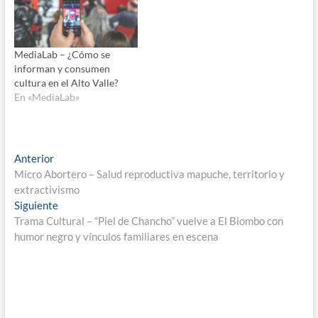
MediaLab – ¿Cómo se
informan y consumen
cultura en el Alto Valle?
En «MediaLab»
Navegación
Entrada
Anterior
anterior:
Micro Abortero – Salud reproductiva mapuche, territorio y
de
extractivismo
entradas
Entrada
Siguiente
siguiente:
Trama Cultural – “Piel de Chancho” vuelve a El Biombo con
humor negro y vínculos familiares en escena