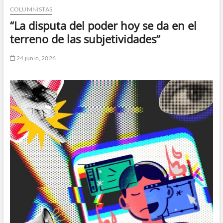
COLUMNISTAS
n
d
“La disputa del poder hoy se da en el
e
terreno de las subjetividades”
m
e
24 junio, 2026
n
ú