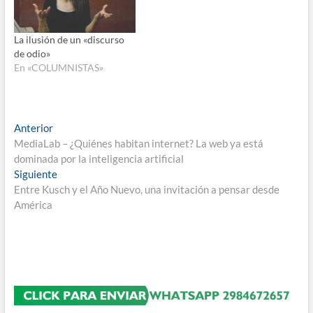
La ilusión de un «discurso
de odio»
En «COLUMNISTAS»
Navegación
Entrada
Anterior
anterior:
MediaLab – ¿Quiénes habitan internet? La web ya está
de
dominada por la inteligencia artificial
entradas
Entrada
Siguiente
siguiente:
Entre Kusch y el Año Nuevo, una invitación a pensar desde
América