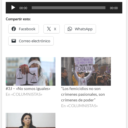
Reproductor
00:00
00:00
de
audio
Compartir esto:
Facebook
X
WhatsApp
Correo electrónico
#3J – «No somos iguales»
“Los femicidios no son
En «COLUMNISTAS»
crímenes pasionales, son
crímenes de poder”
En «COLUMNISTAS»