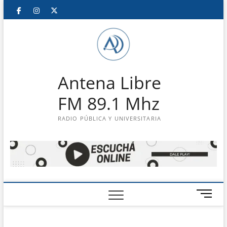
Saltar
Facebook
Instagram
Twitter
LinkedIn
En
al
contenido
vivo
Antena Libre
FM 89.1 Mhz
RADIO PÚBLICA Y UNIVERSITARIA
B
o
t
ó