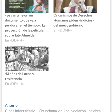
«Se van a llevar un
Organismos de Derechos
documento que va a
Humanos piden «indicios»
perdurar en el tiempo»: La
del nuevo gobierno
proyección de la película
En «DDHH»
sobre Taty Almeida
En «DDHH»
43 años de Lucha y
resistencia
En «DDHH»
Navegación
Entrada
Anterior
anterior:
Cine Universitario – Chunchuna y el Indio dejaron una obra