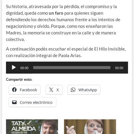
Su historia, atravesada por la pérdida, el compromiso y la
dignidad, queda como
un faro
para quienes siguen
defendiendo los derechos humanos frente a los intentos de
negacionismo y olvido. Porque, como nos enseñaron las
Madres, la memoria se construye en la calle y de manera
colectiva.
A continuación podés escuchar el especial de El Hilo Invisible,
con realización integral de Paola Arias.
Reproductor
00:00
00:00
de
audio
Compartir esto:
Facebook
X
WhatsApp
Correo electrónico