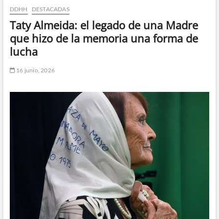
DDHH
DESTACADAS
n
d
Taty Almeida: el legado de una Madre
e
que hizo de la memoria una forma de
m
lucha
e
n
16 junio, 2026
ú