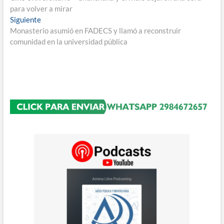
de
para volver a mirar
entradas
Entrada
Siguiente
siguiente:
Monasterio asumió en FADECS y llamó a reconstruir
comunidad en la universidad pública