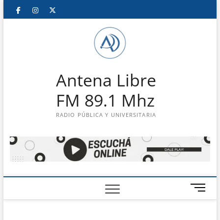
Saltar
Facebook
Instagram
Twitter
LinkedIn
En
al
contenido
vivo
Antena Libre
FM 89.1 Mhz
RADIO PÚBLICA Y UNIVERSITARIA
B
o
t
ó