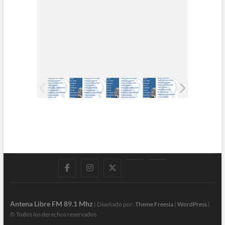
Facebook
Instagram
Twitter
LinkedIn
En
vivo
Antena Libre FM 89.1 Mhz
| Diseñado por:
Theme Freesia
|
WordPress
|
© Todos los derechos reservados