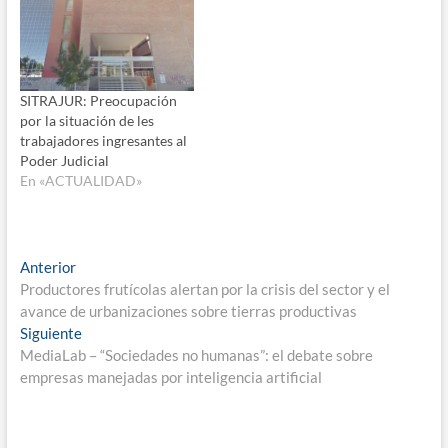
SITRAJUR: Preocupación
por la situación de les
trabajadores ingresantes al
Poder Judicial
En «ACTUALIDAD»
Navegación
Entrada
Anterior
anterior:
Productores frutícolas alertan por la crisis del sector y el
de
avance de urbanizaciones sobre tierras productivas
entradas
Entrada
Siguiente
siguiente:
MediaLab – “Sociedades no humanas”: el debate sobre
empresas manejadas por inteligencia artificial