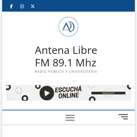
Saltar
Facebook
Instagram
Twitter
LinkedIn
En
al
contenido
vivo
Antena Libre
FM 89.1 Mhz
RADIO PÚBLICA Y UNIVERSITARIA
B
o
t
ó