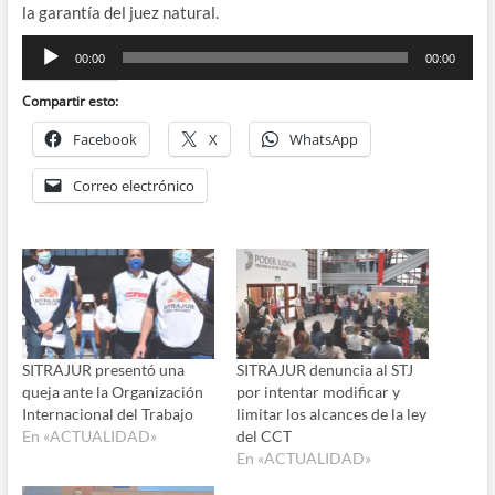
la garantía del juez natural.
Reproductor
00:00
00:00
de
audio
Compartir esto:
Facebook
X
WhatsApp
Correo electrónico
SITRAJUR presentó una
SITRAJUR denuncia al STJ
queja ante la Organización
por intentar modificar y
Internacional del Trabajo
limitar los alcances de la ley
En «ACTUALIDAD»
del CCT
En «ACTUALIDAD»