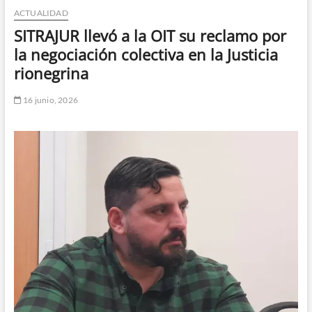
ACTUALIDAD
n
d
SITRAJUR llevó a la OIT su reclamo por
e
la negociación colectiva en la Justicia
m
rionegrina
e
n
16 junio, 2026
ú