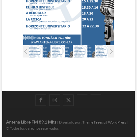
Facebook
Instagram
Twitter
LinkedIn
En
vivo
Antena Libre FM 89.1 Mhz
| Diseñado por:
Theme Freesia
|
WordPress
|
© Todos los derechos reservados