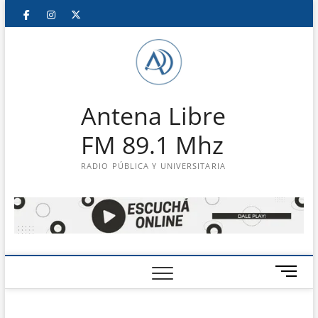
Saltar
Facebook
Instagram
Twitter
LinkedIn
En
al
contenido
vivo
Antena Libre
FM 89.1 Mhz
RADIO PÚBLICA Y UNIVERSITARIA
B
o
t
ó