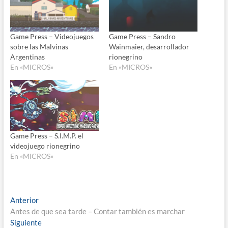
Game Press – Videojuegos
Game Press – Sandro
sobre las Malvinas
Wainmaier, desarrollador
Argentinas
rionegrino
En «MICROS»
En «MICROS»
Game Press – S.I.M.P. el
videojuego rionegrino
En «MICROS»
Navegación
Entrada
Anterior
anterior:
Antes de que sea tarde – Contar también es marchar
de
Entrada
Siguiente