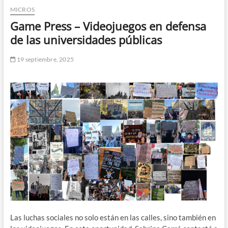
MICROS
n
d
Game Press – Videojuegos en defensa
e
de las universidades públicas
m
e
19 septiembre, 2025
n
ú
Las luchas sociales no solo están en las calles, sino también en