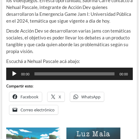
los videojuegos. En esta oportunidad, Sabrina Carré contactó a
Nehual Pascale, integrante de Acción Dev quienes
desarrollaron la Emergencia Game Jam I: Universidad Pública
en el 2024, temática que sigue vigente a día de hoy.
Desde Acción Dev se desarrollaron varias jams con temáticas
sociales, el objetivo es poder llevar los debates a un producto
tangible y que cada quien aborde las problemáticas según su
propia visión.
Escuchá a Nehual Pascale acá abajo:
Reproductor
00:00
00:00
de
audio
Compartir esto:
Facebook
X
WhatsApp
Correo electrónico